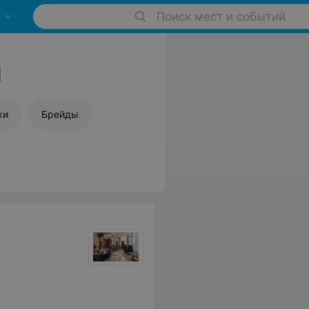
Поиск мест и событий
1
ки
Брейды