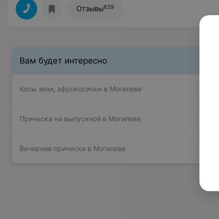
629
Отзывы
Вам будет интересно
Косы зизи, афрокосички в Могилеве
Прическа на выпускной в Могилеве
Вечерние прически в Могилеве