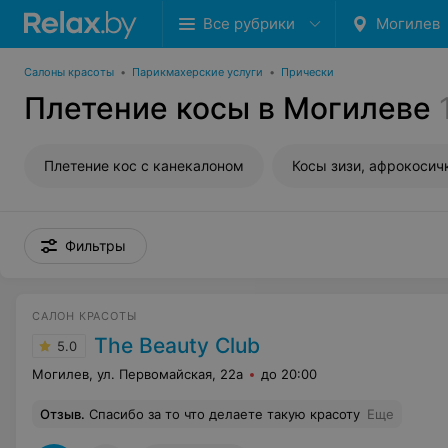
Все рубрики
Могилев
Салоны красоты
•
Парикмахерские услуги
•
Прически
Плетение косы в Могилеве
Плетение кос с канекалоном
Косы зизи, афрокосич
Фильтры
САЛОН КРАСОТЫ
The Beauty Club
5.0
Могилев, ул. Первомайская, 22а
до 20:00
Отзыв
.
Спасибо за то что делаете такую красоту
Еще