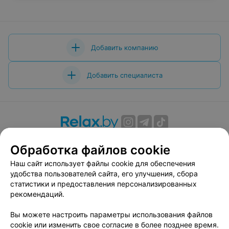
Добавить компанию
Добавить специалиста
О проекте
Новости проекта
Размещение рекламы
Обработка файлов cookie
Вакансии
Публичный договор
Способы оплаты
Наш сайт использует файлы cookie для обеспечения
Публичный договор по использованию сервиса
удобства пользователей сайта, его улучшения, сбора
«Афиша»
статистики и предоставления персонализированных
Пользовательское соглашение
рекомендаций.
Написать в поддержку
Вы можете настроить параметры использования файлов
Связаться по вопросам сотрудничества
cookie или изменить свое согласие в более позднее время.