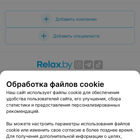
Добавить компанию
Добавить специалиста
О проекте
Новости проекта
Размещение рекламы
Обработка файлов cookie
Вакансии
Публичный договор
Способы оплаты
Публичный договор по использованию сервиса
Наш сайт использует файлы cookie для обеспечения
«Афиша»
удобства пользователей сайта, его улучшения, сбора
статистики и предоставления персонализированных
Пользовательское соглашение
рекомендаций.
Написать в поддержку
Вы можете настроить параметры использования файлов
Связаться по вопросам сотрудничества
cookie или изменить свое согласие в более позднее время.
Написать руководителю relax.by
Для получения дополнительной информации о целях,