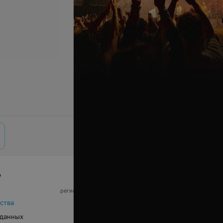
р
© 2026 ООО «Артокс Лаб», УНП 191700409,
регистрирующий орган - Минский горисполком
|
220012, Республика Беларусь, г. Минск,
ства
улица Толбухина, 2, пом. 16 | info@relax.by
 данных