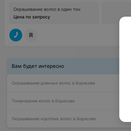
Окрашивание волос в один тон
Цена по запросу
Вам будет интересно
Окрашивание длинных волос в Борисове
Тонирование волос в Борисове
Окрашивание коротких волос в Борисове