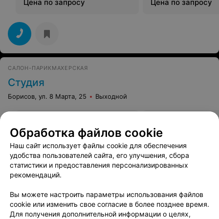
Цена по запросу
Цена по запросу
САЛОН-ПАРИКМАХЕРСКАЯ
Студия
Борисов, ул. 8 Марта, 25
Выходной
Брондирование волос
Колорирование во
Обработка файлов cookie
Цена по запросу
Цена по запросу
Наш сайт использует файлы cookie для обеспечения
удобства пользователей сайта, его улучшения, сбора
статистики и предоставления персонализированных
рекомендаций.
Вы можете настроить параметры использования файлов
ПАРИКМАХЕРСКАЯ
cookie или изменить свое согласие в более позднее время.
Мандарин
Для получения дополнительной информации о целях,