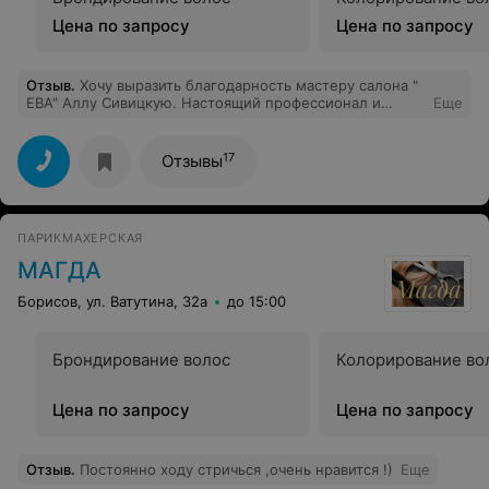
Цена по запросу
Цена по запросу
Отзыв
.
Хочу выразить благодарность мастеру салона "
ЕВА" Аллу Сивицкую. Настоящий профессионал и
Еще
мастер своего дела. Сложное окрашивание, плавный
переход и отличная стрижка за привлекательную
цену!!!)))) Всем советую!!! Большое спасибо!
17
Отзывы
ПАРИКМАХЕРСКАЯ
МАГДА
Борисов, ул. Ватутина, 32а
до 15:00
Брондирование волос
Колорирование во
Цена по запросу
Цена по запросу
Отзыв
.
Постоянно ходу стричься ,очень нравится !)
Еще