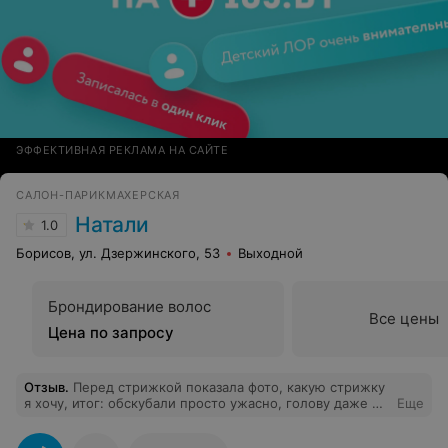
ЭФФЕКТИВНАЯ РЕКЛАМА НА САЙТЕ
САЛОН-ПАРИКМАХЕРСКАЯ
Натали
1.0
Борисов, ул. Дзержинского, 53
Выходной
Брондирование волос
Все цены
Цена по запросу
Отзыв
.
Перед стрижкой показала фото, какую стрижку
я хочу, итог: обскубали просто ужасно, голову даже не
Еще
предложили помыть, я сама попросила, пока мыла,
положила на меня неприятно пахнущее полотенце!