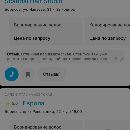
Scandal Hair Studio
Борисов, ул. Чапаева, 31
Выходной
Брондирование волос
Колорирование во
Цена по запросу
Цена по запросу
Отзыв
.
Отличная парикмахерская. Стригусь там уже
достаточно долго, ни одной претензии, всегда очень
Еще
аккуратно, хорошее отношение к клиентам. Цены
повыше чем в других парикмахерских города, но оно
того стоит, всегда отличный результат.
1
Отзывы
САЛОН-ПАРИКМАХЕРСКАЯ
Европа
5.0
Борисов, пр-т Революции, 52
до 19:00
Брондирование волос