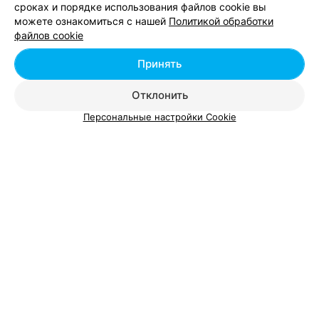
сроках и порядке использования файлов cookie вы
Борисов, ул. Даумана, 78
Выходной
можете ознакомиться с нашей
Политикой обработки
файлов cookie
Колорирование волос
Все цены
Принять
Цена по запросу
Отклонить
Персональные настройки Cookie
САЛОН-ПАРИКМАХЕРСКАЯ
Люкс
Борисов, ул. Серебренникова, 24
Выходной
Брондирование волос
Колорирование во
Цена по запросу
Цена по запросу