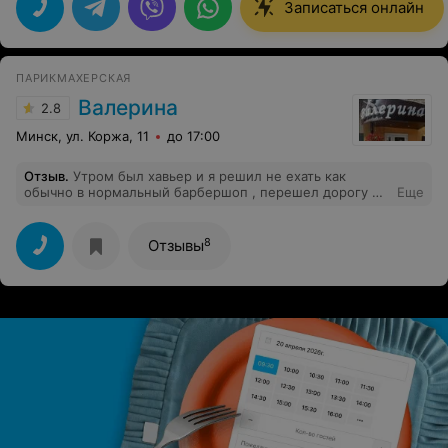
Записаться онлайн
ПАРИКМАХЕРСКАЯ
Валерина
2.8
Минск, ул. Коржа, 11
до 17:00
Отзыв
.
Утром был хавьер и я решил не ехать как
обычно в нормальный барбершоп , перешел дорогу и
Еще
попал в это место. Цены не дешевые .Сам салон в
стиле СССР , старый, перед мной стригли мужчину и
даже не убрали сразу посадили следующего клиента.
8
Отзывы
Меня постригли криво 2 балла из 10.