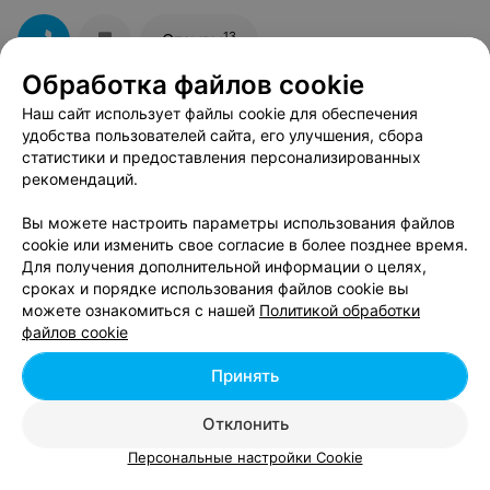
Хороший салон,чистый,аккуратный,уютный.Хочу
сказать спасибо администратору Марине,которая и
13
Отзывы
порекомендовала мастера и уговорила прийти к
ним,на исправление чужой работы.Я ушла с хорошим
Обработка файлов cookie
настроением,спасибо Вам огромное.Если кому- то
надо хорошую,модную стрижку,окраску ,приходите в
Наш сайт использует файлы cookie для обеспечения
Миру,не пожалеете,за небольшие деньги получите
удобства пользователей сайта, его улучшения, сбора
супер результат.
Смотрите также
статистики и предоставления персонализированных
рекомендаций.
Окрашивание балаяж возле метро Грушевка в
Вы можете настроить параметры использования файлов
Минске
cookie или изменить свое согласие в более позднее время.
Для получения дополнительной информации о целях,
сроках и порядке использования файлов cookie вы
Мелирование волос возле метро Грушевка в
можете ознакомиться с нашей
Политикой обработки
Минске
файлов cookie
Принять
Стрижка волос возле метро Грушевка в Минске
Отклонить
Персональные настройки Cookie