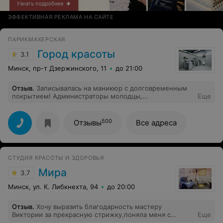
ЭФФЕКТИВНАЯ РЕКЛАМА НА САЙТЕ
ПАРИКМАХЕРСКАЯ
Город красоты
3.1
Минск, пр-т Дзержинского, 11
до 21:00
Отзыв
.
Записывалась на маникюр с долговременным
покрытием! Администраторы молодцы,
Еще
доброжелательные, культурные! Мастер тоже
молодец, сделала как я хотела с дизайном сложным,
но ей не составила труда его сделать, сразу видно с
500
Отзывы
Все адреса
большим опытом работы!
СТУДИЯ КРАСОТЫ И ЗДОРОВЬЯ
Мира
3.7
Минск, ул. К. Либкнехта, 94
до 20:00
Отзыв
.
Хочу выразить благодарность мастеру
Виктории за прекрасную стрижку,поняла меня с
Еще
полуслова,что я именно хочу,сделала все как надо.