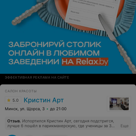
ЭФФЕКТИВНАЯ РЕКЛАМА НА САЙТЕ
САЛОН КРАСОТЫ
Кристин Арт
5.0
Минск, ул. Щорса, 3
до 21:00
Отзыв
.
Испортился Кристин Арт, сегодня подстригся,
лучше б пошёл в парикмахерскую, где ученицы за 3
Еще
рубля стригут, тот же эффект был бы. Конвейер за 16
рублей, соответственно и качество.