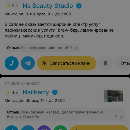
Ns Beauty Studio
5.0
Минск, ул. 3-я Щорса, 9
до 21:00
В салоне оказывается широкий спектр услуг:
парикмахерские услуги, brow-бар, ламинирование
ресниц, маникюр, педикюр.
Отзыв
.
Как всегда великолепно!
Еще
Записаться онлайн
Отз
СТУДИЯ МАНИКЮРА
Nailberry
4.9
Минск, ул. Щорса, 11
до 21:00
Отзыв
.
Прекрасный мастер, делает качественно и
быстро. Спасибо
Еще