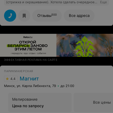
(стрижка и окрашивание). Хотела сделать очередное
Еще
мелирование, но она предложила попробовать новое:
мелирование и тонирование (чтобы сгладить результат
предыдущих окрашиваний). Я на все 100 довольна
500
Отзывы
Все адреса
результатом и первую неделю получала много
комплиментов!) Марина, в следующий раз только к
Вам на тонирование! Была 6 января 2019.
ЭФФЕКТИВНАЯ РЕКЛАМА НА САЙТЕ
ПАРИКМАХЕРСКАЯ
Магнит
4.4
Минск, ул. Карла Либкнехта, 79
до 21:00
Мелирование
Все цены
Цена по запросу