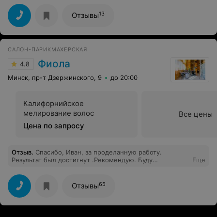
гигиены. Если просишь обработать инструмент при
тебе - делают и с нормальным видом. Девочки
13
Отзывы
приветливые.
САЛОН-ПАРИКМАХЕРСКАЯ
Фиола
4.8
Минск, пр-т Дзержинского, 9
до 20:00
Калифорнийское
мелирование волос
Все цены
Цена по запросу
Отзыв
.
Спасибо, Иван, за проделанную работу.
Результат был достигнут .Рекомендую. Буду
Еще
обращаться в дальнейшем к данному мастеру.
65
Отзывы