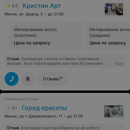
Кристин Арт
5.0
Минск, ул. Щорса, 3
до 21:00
Мелирование волос
Мелирование воло
(короткие)
(средние)
Цена по запросу
Цена по запросу
Отзыв
.
Посещение салона оставило позитивные
эмоции. Хочу поблагодарить мастера Бутримович
Еще
Наталью, за великолепный цвет волос и прекрасное
обслуживание. Делала у нее мелирование с
тонировкой и стрижку. Цвет подобран идеально,
14
Отзывы
укладку сделала прекрасно. Осталась очень
довольная. Записалась на следующую окраску :)
ПАРИКМАХЕРСКАЯ
Город красоты
3.1
Минск, пр-т Дзержинского, 11
до 21:00
Отзыв
.
Благодарю мастера Марину за её работу