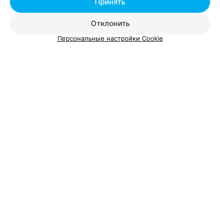
Принять
Отклонить
Персональные настройки Cookie
Добавить компанию
Добавить специалиста
О проекте
Новости проекта
Размещение рекламы
Вакансии
Публичный договор
Способы оплаты
Публичный договор по использованию сервиса
«Афиша»
Пользовательское соглашение
Написать в поддержку
Связаться по вопросам сотрудничества