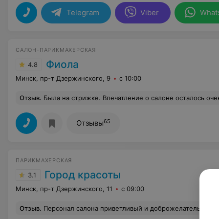
Telegram
Viber
What
САЛОН-ПАРИКМАХЕРСКАЯ
Фиола
4.8
Минск, пр-т Дзержинского, 9
с 10:00
Отзыв
.
Была на стрижке. Впечатление о салоне осталось очень хорошее! Внимательные и профессиональные мастера! 
65
Отзывы
ПАРИКМАХЕРСКАЯ
Город красоты
3.1
Минск, пр-т Дзержинского, 11
с 09:00
Отзыв
.
Персонал салона приветливый и доброжелательный. Мастер Алина выполнила свою работу аккуратно и быст