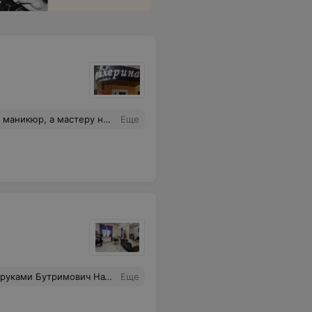
который очень рассчитывала. Очень неприятно такое отношение, совершенно не ценят время и планы клиентов.
Еще
нально выполнит стрижку,укладку...выходя от нее чувствуешь себя на 10 лет моложе...Спасибо огромное!!!
Еще