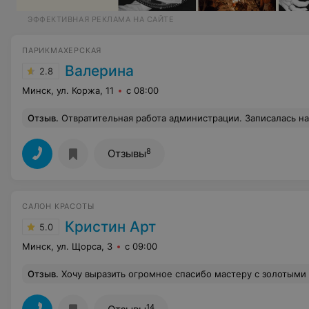
ЭФФЕКТИВНАЯ РЕКЛАМА НА САЙТЕ
ПАРИКМАХЕРСКАЯ
Валерина
2.8
Минск, ул. Коржа, 11
с 08:00
Отзыв
.
Отвратительная работа администрации. Записалась на маникюр, а мастеру не сказали, о том, что у него клиент. И в назначенное время мастера в парикмахерской не было, и быстро она приехать не может и заменить некем. В результате осталась без маникюра, на 
8
Отзывы
САЛОН КРАСОТЫ
Кристин Арт
5.0
Минск, ул. Щорса, 3
с 09:00
Отзыв
.
Хочу выразить огромное спасибо мастеру с золотыми руками Бутримович Наталье,она действительно волшебница...творит чудеса...а главное ...ее предложения по поводу перевоплощения (колорирования)попадают в самую точку...да и не только,она профессио
14