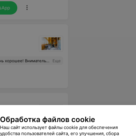
sApp
Приятная и расслабляющая атмосфера. Спасибо))
Еще
Обработка файлов cookie
Наш сайт использует файлы cookie для обеспечения
ро. Осталась очень довольна результатом)))
Еще
удобства пользователей сайта, его улучшения, сбора