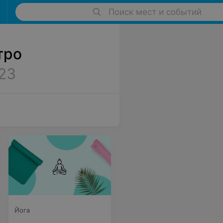
Поиск мест и событий
тро
23
Йога