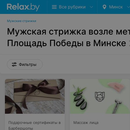
Все рубрики
Минск
Мужские стрижки
Мужская стрижка возле ме
Площадь Победы в Минске
Фильтры
Подарочные сертификаты в
Массаж лица
Барбершопы