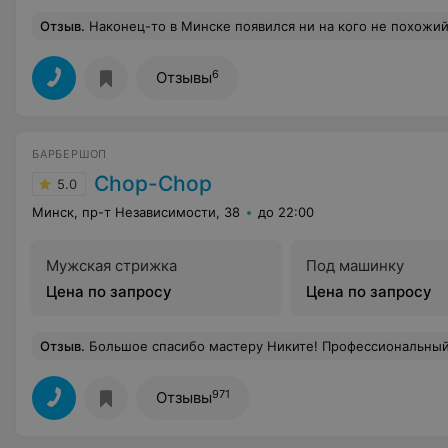
Отзыв
.
Наконец-то в Минске появился ни на кого не похожий барбершоп! Респект
6
Отзывы
БАРБЕРШОП
Chop-Chop
5.0
Минск, пр-т Независимости, 38
до 22:00
Мужская стрижка
Под машинку
Цена по запросу
Цена по запросу
Отзыв
.
Большое спасибо мастеру Никите! Профессиональный подбор ст
971
Отзывы