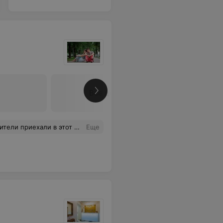
Все цены
ографии. Мы позвонили им, чтобы они выслали фото на почту, но они их уже удали! Нет слов.
Еще