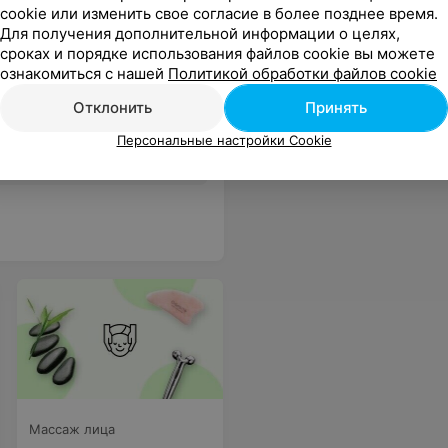
cookie или изменить свое согласие в более позднее время.
Для получения дополнительной информации о целях,
сроках и порядке использования файлов cookie вы можете
ознакомиться с нашей
Политикой обработки файлов cookie
й
Бритье головы
В
Отклонить
Принять
Цена по запросу
Персональные настройки Cookie
ло, только благодарность, стал ходить постоянно.
Еще
Массаж лица