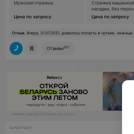
Мужская стрижка
Стрижка машинкой 
насадки, без перех
Цена по запросу
Цена по запросу
Отзыв
.
Вчера, 21.07.2021, довелось попасть в чуткие, нежные и теплые руки мастера Натальи. Это мастер своего дела, отличный собеседник и просто милая девушка! Предложила свой вариант стрижки и моделирования бороды. Я согласился на все и не прогадал!:) Остался очень дов
557
Отзывы
ЭФФЕКТИВНАЯ РЕКЛАМА НА САЙТЕ
БАРБЕРШОП