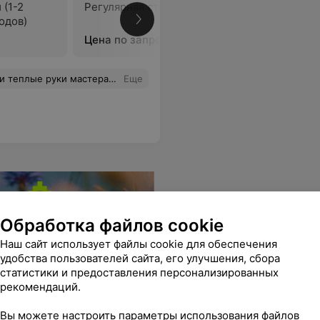
(1-2
Регулярная стрижка
одов)
В
Цена по запросу
олен результатом проделанной работы! Я в восторге! Только оценка "отлично" и только к Наталье в следующий раз!;)
Еще
Обработка файлов cookie
Наш сайт использует файлы cookie для обеспечения
удобства пользователей сайта, его улучшения, сбора
статистики и предоставления персонализированных
рекомендаций.
Вы можете настроить параметры использования файлов