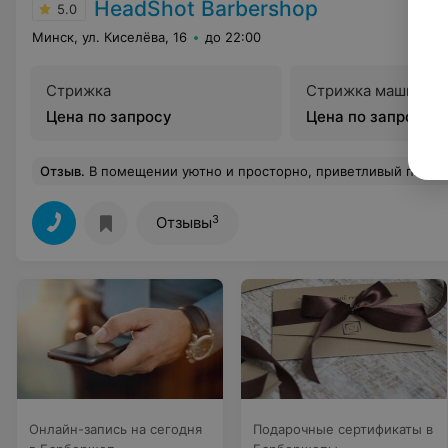
HeadShot Barbershop
5.0
Минск, ул. Киселёва, 16
до 22:00
Стрижка
Стрижка машинко
Цена по запросу
Цена по запросу
Отзыв
.
В помещении уютно и просторно, приветливый персонал, то что нужно и классная локация. По стрижке вопросов не бы
3
Отзывы
Онлайн-запись на сегодня
Подарочные сертификаты в