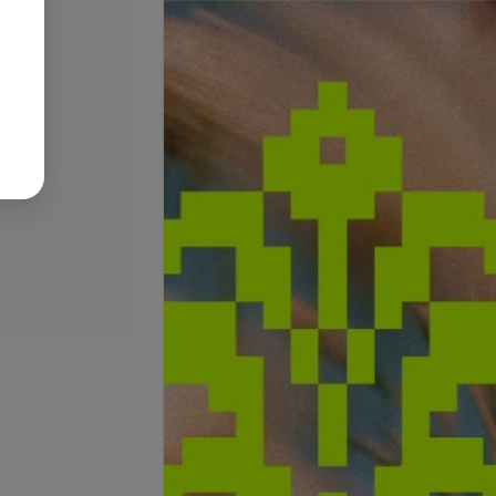
се цены