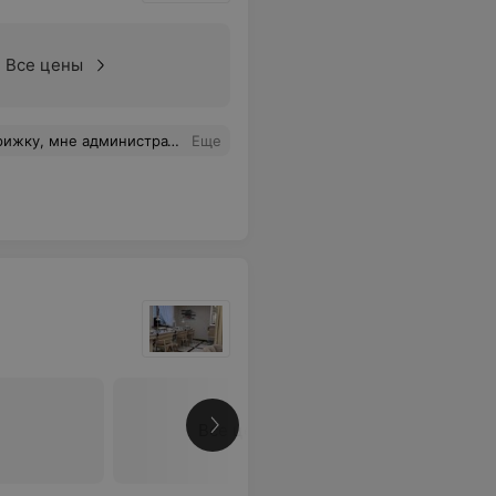
Все цены
ила огромное удовольствие от процедуры, обязательно приду на дальнейшее лечение.
Еще
Все цены