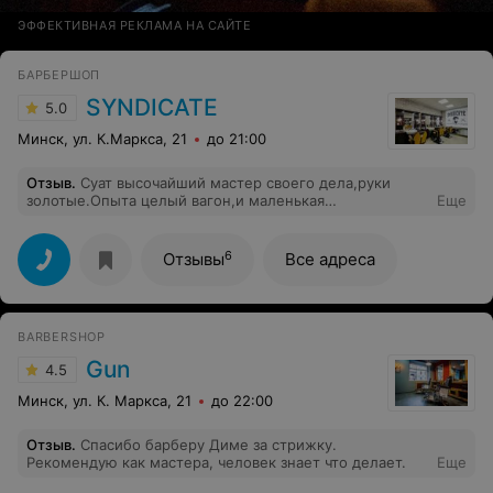
ЭФФЕКТИВНАЯ РЕКЛАМА НА САЙТЕ
БАРБЕРШОП
SYNDICATE
5.0
Минск, ул. К.Маркса, 21
до 21:00
Отзыв
.
Суат высочайший мастер своего дела,руки
золотые.Опыта целый вагон,и маленькая
Еще
тележка)Аккуратен,Внимателен,И понимает что
делает.Очень доволен стрижкой,буду ходить уже
постоянно к ним,и всем советую,останетесь
6
Отзывы
Все адреса
довольны!
BARBERSHOP
Gun
4.5
Минск, ул. К. Маркса, 21
до 22:00
Отзыв
.
Спасибо барберу Диме за стрижку.
Рекомендую как мастера, человек знает что делает.
Еще