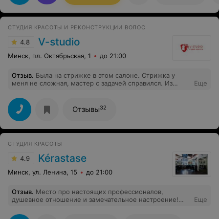
СТУДИЯ КРАСОТЫ И РЕКОНСТРУКЦИИ ВОЛОС
V-studio
4.8
Минск, пл. Октябрьская, 1
до 21:00
Отзыв
.
Была на стрижке в этом салоне. Стрижка у
меня не сложная, мастер с задачей справился. Из
Еще
минусов: 1. Очень назойливо предлагают сделать
процедуры ухода за волосами. 2. На сайте указан
прайс, а также то, что если впервые то скидка 40%,
32
Отзывы
тем не менее ответили, что цена в прайсе уже со
скидкой. Разочарована.
СТУДИЯ КРАСОТЫ
Kérastase
4.9
Минск, ул. Ленина, 15
до 21:00
Отзыв
.
Место про настоящих профессионалов,
душевное отношение и замечательное настроение!
Еще
Если вы хотите каждый день получать удовольствие от
своего отражения в зеркале, то вам к Елене