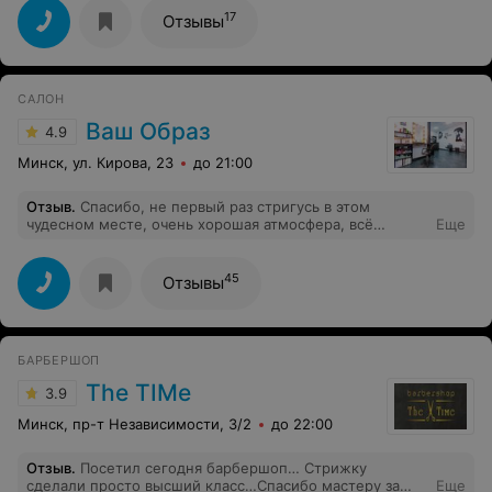
17
Отзывы
САЛОН
Ваш Образ
4.9
Минск, ул. Кирова, 23
до 21:00
Отзыв
.
Спасибо, не первый раз стригусь в этом
чудесном месте, очень хорошая атмосфера, всё
Еще
аккуратно, приятный персонал и хорошее качество
работы, за приемлемые деньги.
45
Отзывы
БАРБЕРШОП
The TIMe
3.9
Минск, пр-т Независимости, 3/2
до 22:00
Отзыв
.
Посетил сегодня барбершоп… Стрижку
сделали просто высший класс…Спасибо мастеру за
Еще