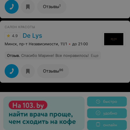
Материалы, которыми выполнена работа,
выдерживают 3 недели. P.S. Здоровья, удачи и
1
Отзывы
процветания.
САЛОН КРАСОТЫ
De Lys
4.9
Минск, пр-т Независимости, 11/1
до 21:00
Отзыв
.
Спасибо Марине! Все понравилось!
Еще
96
Отзывы