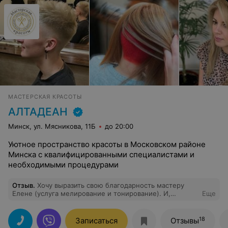
МАСТЕРСКАЯ КРАСОТЫ
АЛТАДЕАН
Минск, ул. Мясникова, 11Б
до 20:00
Уютное пространство красоты в Московском районе
Минска с квалифицированными специалистами и
необходимыми процедурами
Отзыв
.
Хочу выразить свою благодарность мастеру
Елене (услуга мелирование и тонирование). И,
Еще
выразить мою признательность владелице салона за
объективное разрешение спорного вопроса.
Рекомендую данный салон.
18
Записаться
Отзывы