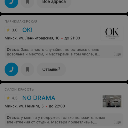
Все адреса
ПАРИКМАХЕРСКАЯ
ОК!
3.0
Минск, ул. Ленинградская, 10
до 21:00
Отзыв
.
Зашла чисто случайно, но осталась очень
довольна и местом, и мастерами в том числе, в
Еще
частности, парикмахером Дарьей! Приветливый и
внимательный мастер, знающий своё дело. которому
полностью доверилась и результат превзошел все мои
2
Отзывы
ожидания! Очень советую зайти! В атмосферу уюта,
доверия и профессионализма!
САЛОН КРАСОТЫ
NO DRAMA
4.3
Минск, ул. Немига, 5
до 22:00
Отзыв
.
у меня и у подружек только положительные
впечатления от студии. Мастера приветливые,
Еще
улыбаются. Мне подкрашивали сложное окрашивание,