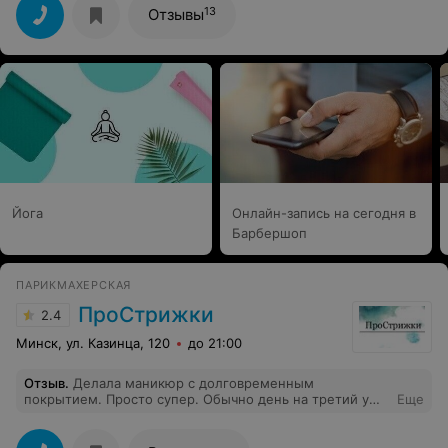
13
Отзывы
Йога
Онлайн-запись на сегодня в
Барбершоп
ПАРИКМАХЕРСКАЯ
ПроСтрижки
2.4
Минск, ул. Казинца, 120
до 21:00
Отзыв
.
Делала маникюр с долговременным
покрытием. Просто супер. Обычно день на третий у
Еще
меня лак сам отваливался. А тут сделали и вот уже три
недели и все на месте. И покрытие качественное.
Пойду за следующим))