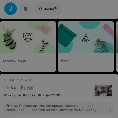
вышло отлично) спасибо Надежде
16
Отзывы
Массаж лица
Йога
САЛОН КРАСОТЫ
Furor
5.0
Минск, ул. Кирова, 18
до 21:00
Отзыв
.
Продолжительное время посещаю данный
салон, очень нравится работа мастера по маникюру
Еще
Дианы. Очень аккуратно делает и достаточно быстро.