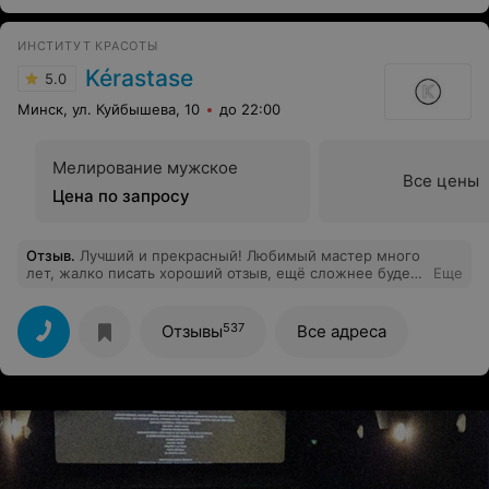
ИНСТИТУТ КРАСОТЫ
Kérastase
5.0
Минск, ул. Куйбышева, 10
до 22:00
Мелирование мужское
Все цены
Цена по запросу
Отзыв
.
Лучший и прекрасный! Любимый мастер много
лет, жалко писать хороший отзыв, ещё сложнее будет
Еще
записаться:) невероятная и приятная атмосфера в
салоне, люкс и непринуждённость.
537
Отзывы
Все адреса