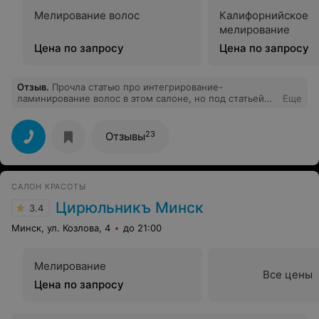
Мелирование волос
Калифорнийское
мелирование
Цена по запросу
Цена по запросу
Отзыв
.
Прочла статью про интегрирование-
ламинирование волос в этом салоне, но под статьей
Еще
отзыв не отправился. Пишу здесь: Сама постоянно
пользуюсь этой процедурой в салоне. :) Только моя
мастер не надевает на голову шапочку, а каждую
23
Отзывы
прядь обрабатывает с помощью специального
'пищащего' утюжка. Интересно кто из них :) неверно
или верно делает? Процедура действительно супер! Я
всегда ее делаю, когда захожу в салон, будь то
САЛОН КРАСОТЫ
стрижка или мелирование!! :) и волосы лучше растут, а
после моря и отпуска - это спасение для волос!
Цирюльникъ Минск
3.4
Единственное делала эту процедуру вчера стоило
более 600 000. :)
Минск, ул. Козлова, 4
до 21:00
Мелирование
Все цены
Цена по запросу