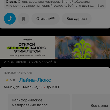
Отзыв
.
Очень довольна мастером Еленой…Сделала
мне мелирование на черный волос кофейного цвета…
Еще
Получилось просто шикарно, быстро, аккуратно,
восхитительно!!!
216
Отзывы
Все адреса
ЭФФЕКТИВНАЯ РЕКЛАМА НА САЙТЕ
ПАРИКМАХЕРСКАЯ
Лайна-Люкс
5.0
Минск, ул. Чичерина, 19
до 19:00
Калифорнийское
мелирование волос
Все цены