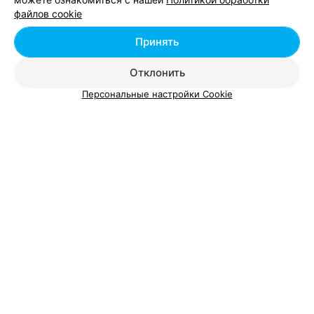
в Минске
файлов cookie
Принять
Отклонить
Добавить компанию
Персональные настройки Cookie
Добавить специалиста
О проекте
Новости проекта
Размещение рекламы
Вакансии
Публичный договор
Способы оплаты
Публичный договор по использованию сервиса
«Афиша»
Пользовательское соглашение
Написать в поддержку