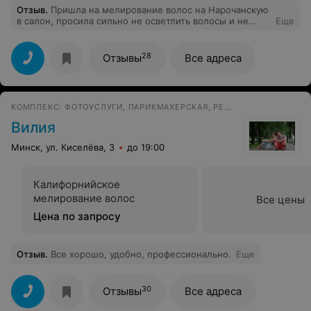
Отзыв
.
Пришла на мелирование волос на Нарочанскую
в салон, просила сильно не осветлить волосы и не
Еще
палить их. В итоге волос от корня безнадежно спален,
отваливается, пушиться. На выходе началось
вынюхивание масочек дорогих и всего прочего
28
Отзывы
Все адреса
КОМПЛЕКС: ФОТОУСЛУГИ, ПАРИКМАХЕРСКАЯ, РЕМОНТ ОДЕЖДЫ
Вилия
Минск, ул. Киселёва, 3
до 19:00
Калифорнийское
мелирование волос
Все цены
Цена по запросу
Отзыв
.
Все хорошо, удобно, профессионально.
Еще
30
Отзывы
Все адреса