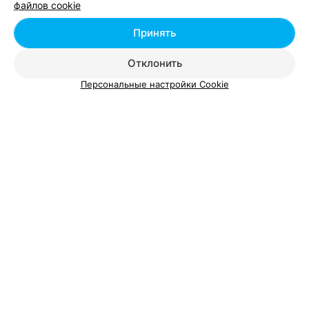
файлов cookie
Добавить специалиста
Принять
Отклонить
Персональные настройки Cookie
О проекте
Новости проекта
Размещение рекламы
Вакансии
Публичный договор
Способы оплаты
Публичный договор по использованию сервиса
«Афиша»
Пользовательское соглашение
Написать в поддержку
Связаться по вопросам сотрудничества
Написать руководителю relax.by
Персональные настройки cookie
Обработка персональных данных