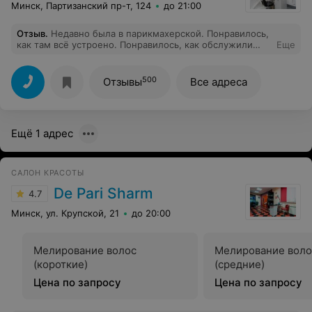
Минск, Партизанский пр-т, 124
до 21:00
Отзыв
.
Недавно была в парикмахерской. Понравилось,
как там всё устроено. Понравилось, как обслужили
Еще
администраторы Дарья и Александра. Женский мастер
Анастасия сделала отличную стрижку и мелирование ,
хотя я сама толком не знала, чего хочу. Она смогла
500
Отзывы
Все адреса
предложить вариант, который мне подошел. Всё
прошло быстро и без лишних разговоров, что для меня
важно. Цены тоже адекватные. В общем, осталась
довольна и точно приду ещё раз. Рекомендую эту
Ещё 1 адрес
парикмахерскую, если вам нужен хороший результат
без заморочек.
САЛОН КРАСОТЫ
De Pari Sharm
4.7
Минск, ул. Крупской, 21
до 20:00
Мелирование волос
Мелирование воло
(короткие)
(средние)
Цена по запросу
Цена по запросу