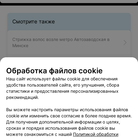
совсем не кусаются. Персонал приветлив. Не
собираюсь изменять "Любавушке" ещё лет 20)
Смотрите также
Стрижка волос возле метро Автозаводская в
Минске
Детские стрижки возле метро Автозаводская в
Обработка файлов cookie
Минске
Наш сайт использует файлы cookie для обеспечения
удобства пользователей сайта, его улучшения, сбора
Женская стрижка возле метро Автозаводская в
статистики и предоставления персонализированных
Минске
рекомендаций.
Вы можете настроить параметры использования файлов
cookie или изменить свое согласие в более позднее время.
Для получения дополнительной информации о целях,
сроках и порядке использования файлов cookie вы
можете ознакомиться с нашей
Политикой обработки
Добавить компанию