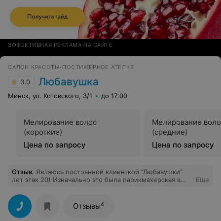
ЭФФЕКТИВНАЯ РЕКЛАМА НА САЙТЕ
САЛОН КРАСОТЫ-ПОСТИЖЁРНОЕ АТЕЛЬЕ
Любавушка
3.0
Минск, ул. Котовского, 3/1
до 17:00
Мелирование волос
Мелирование воло
(короткие)
(средние)
Цена по запросу
Цена по запросу
Отзыв
.
Являюсь постоянной клиенткой "Любавушки"
лет этак 20) Изначально это была парикмахерская в
Еще
шаговой доступности и с низкими ценами, но там я
нашла своего мастера. Хочу поблагодарить за
отличную работу Марину. Мама и сестра записываются
4
Отзывы
к Ольге, бабушка - к Виктории. То есть все мастера
профессиональны, главное выбрать своего. Цены