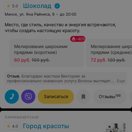
Шоколад
5.0
Минск, ул. Яна Райниса, 9
до 20:00
Место, где стиль, качество и энергия встречаются,
чтобы создать настоящую красоту.
-
40
%
Мелирование широкими
Мелирование шир
прядями (короткие)
прядями (средние)
60 руб.
100 руб.
72 руб.
120 руб.
Отзыв
.
Благодарю мастера Викторию за
профессионально оказанную услугу.Волосы выглядят
Еще
великолепно! Сервис на высоком уровне.Спасибо
188
Записаться
Отзывы
ПАРИКМАХЕРСКАЯ
Город красоты
4.0