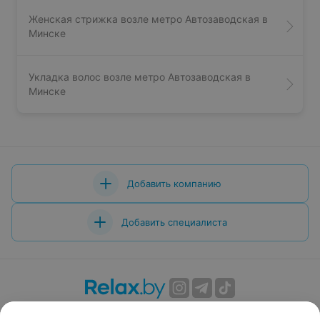
Женская стрижка возле метро Автозаводская в
Минске
Укладка волос возле метро Автозаводская в
Минске
Добавить компанию
Добавить специалиста
О проекте
Новости проекта
Размещение рекламы