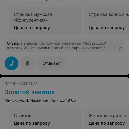
Стрижка мужская
Стрижка воло
«Конкурентная»
Цена по запросу
Цена по запросу
Отзыв
.
Являюсь постоянной клиенткой "Любавушки"
лет этак 20) Изначально это была парикмахерская в
Еще
шаговой доступности и с низкими ценами, но там я
нашла своего мастера. Хочу поблагодарить за
отличную работу Марину. Мама и сестра записываются
4
Отзывы
к Ольге, бабушка - к Виктории. То есть все мастера
профессиональны, главное выбрать своего. Цены
совсем не кусаются. Персонал приветлив. Не
собираюсь изменять "Любавушке" ещё лет 20)
ПАРИКМАХЕРСКАЯ
Золотой завиток
Минск, ул. Л. Чайкиной, 4а
до 18:00
Стрижка
Женская стрижка
Цена по запросу
Цена по запросу