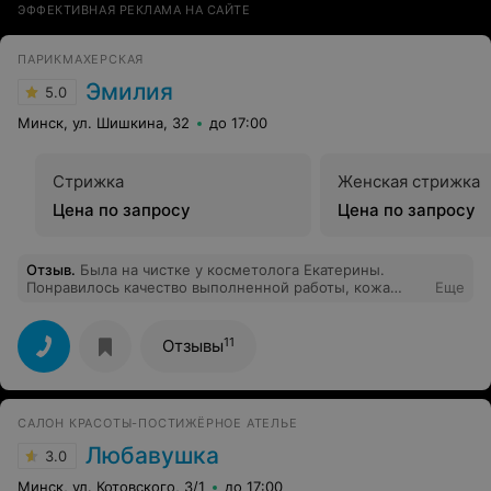
ЭФФЕКТИВНАЯ РЕКЛАМА НА САЙТЕ
ПАРИКМАХЕРСКАЯ
Эмилия
5.0
Минск, ул. Шишкина, 32
до 17:00
Стрижка
Женская стрижка
Цена по запросу
Цена по запросу
Отзыв
.
Была на чистке у косметолога Екатерины.
Понравилось качество выполненной работы, кожа
Еще
стала чистой и сияющей, покраснения сошли к вечеру,
не осталось ни следов, ни рубцов, чего я очень
опасалась.. Мастер очень внимательна, на мои
11
Отзывы
вопросы во время процедуры грамотно отвечала,
аргументируя свои слова с медицинской точки зрения,
сразу видно,что человек с опытом работы. Спасибо
салону за профессиональный подход. В ближайшее
САЛОН КРАСОТЫ-ПОСТИЖЁРНОЕ АТЕЛЬЕ
время планирую прийти еще. Спасибо!
Любавушка
3.0
Минск, ул. Котовского, 3/1
до 17:00