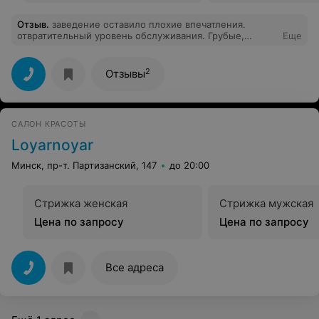
Отзыв
.
заведение оставило плохие впечатления.
отвратительный уровень обслуживания. Грубые,
Еще
недовольные мастера, в обшем стоит поискать что-то
по-лучше...
2
Отзывы
САЛОН КРАСОТЫ
Loyarnoyar
Минск, пр-т. Партизанский, 147
до 20:00
Стрижка женская
Стрижка мужская
Цена по запросу
Цена по запросу
Все адреса