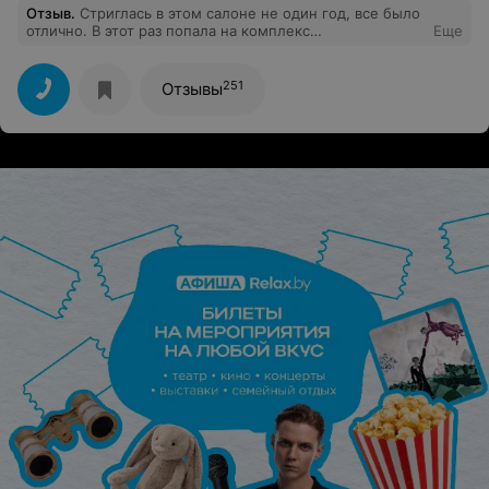
Отзыв
.
Стриглась в этом салоне не один год, все было
отлично. В этот раз попала на комплекс
Еще
"стрижка+гидрирование" к парикмахеру Евгении и...
ушла с недоделанной стрижкой! "Мастер" по своей
инициативе решила не доделывать свою работу,
251
Отзывы
буквально сказав: "Идите стричься в другую
парикмахерскую",психанув из-за уточнения по
стрижке. Такого хамского отношения к клиентам я не
встречала нигде. Как человек, работающий с
клиентами может себе такое позволить?
Администратор, к слову, слышав всю происходящую
ситуацию даже не вмешалась, не попыталась
урегулировать ситуацию.