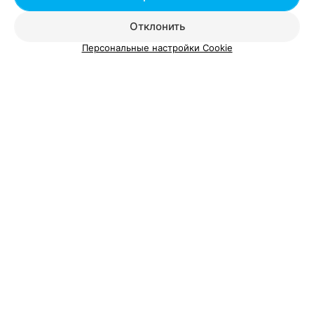
Отклонить
Персональные настройки Cookie
О проекте
Новости проекта
Размещение рекламы
Вакансии
Публичный договор
Способы оплаты
Публичный договор по использованию сервиса
«Афиша»
Пользовательское соглашение
Написать в поддержку
Связаться по вопросам сотрудничества
Написать руководителю relax.by
Персональные настройки cookie
Обработка персональных данных
© 2026 ООО «Артокс Лаб», УНП 191700409, регистрирующий орган -