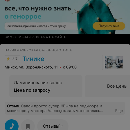
ЭФФЕКТИВНАЯ РЕКЛАМА НА САЙТЕ
ПАРИКМАХЕРСКАЯ САЛОННОГО ТИПА
Тинике
3.7
Минск, ул. Воронянского, 11
с 09:00
Ламинирование волос
Все цены
Цена по запросу
Отзыв
.
Салон просто супер!!!Была на педикюре и
маникюре у мастера Алены,сказать что осталась
Еще
довольна,ничего не сказать,я в восторге от ее
работы.Персонал просто супер, мастера очень
дружелюбные. Всем рекомендую этот салон,теперь
15
Отзывы
буду ходить только к Вам !