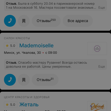
Отзыв
.
Была в субботу 20.04 в парикмахерской номер
1 на Московской 16. Мастера посоветовали знакомые -
Еще
Кунчевская Маргарита. Сделала окраску, стрижку и
термокератин. Надо сказать, итог превзошёл мои
ожидания) Огромное спасибо за предоставленную
250
Отзывы
Все адреса
радость! Атмосфера уюта и доброжелательности
приятно удивила! Администратор супер. Девочки -
респект!
САЛОН КРАСОТЫ
Mademoiselle
5.0
Минск, ул. Чкалова, 30
с 09:00
Отзыв
.
Спасибо мастеру Рузанне! Всегда остаюсь
довольна ее работой. Цены умеренные.
Еще
31
Отзывы
ЦЕНТР КРАСОТЫ И ЗДОРОВЬЯ
Жеталь
5.0