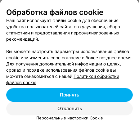
Ламинирование волос
Все цены
Цена по запросу
Обработка файлов cookie
Наш сайт использует файлы cookie для обеспечения
удобства пользователей сайта, его улучшения, сбора
статистики и предоставления персонализированных
рекомендаций.
Вы можете настроить параметры использования файлов
ПАРИКМАХЕРСКАЯ
cookie или изменить свое согласие в более позднее время.
Стелла
Для получения дополнительной информации о целях,
Минск, ул. Левкова, 9
с 08:00
сроках и порядке использования файлов cookie вы
можете ознакомиться с нашей
Политикой обработки
файлов cookie
Ламинирование волос
Все цены
Цена по запросу
Принять
Отклонить
Персональные настройки Cookie