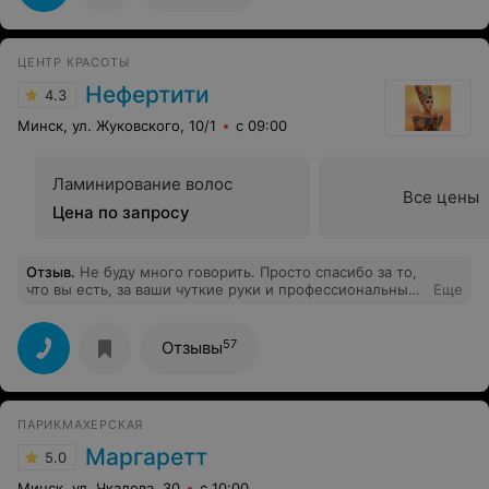
ЦЕНТР КРАСОТЫ
Нефертити
4.3
Минск, ул. Жуковского, 10/1
с 09:00
Ламинирование волос
Все цены
Цена по запросу
Отзыв
.
Не буду много говорить. Просто спасибо за то,
что вы есть, за ваши чуткие руки и профессиональный
Еще
подход. И спасибо за то, что у меня наконец-то
появился грамотный косметолог Юля, просто
волшебница! Удачи вам, Нефертити!
57
Отзывы
ПАРИКМАХЕРСКАЯ
Маргаретт
5.0
Минск, ул. Чкалова, 30
с 10:00