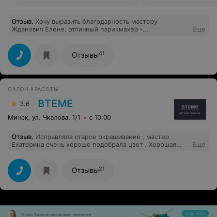
Отзыв
.
Хочу выразить благодарность мастеру
Жданович Елене, отличный парикмахер -
Еще
профессионал, всегда ухожу от нее счастливой.
41
Отзывы
САЛОН КРАСОТЫ
ВТЕМЕ
3.6
Минск, ул. Чкалова, 1/1
с 10:00
Отзыв
.
Исправляла старое окрашивание , мастер
Екатерина очень хорошо подобрала цвет . Хорошая
Еще
атмосфера , приятная цена . Вернусь еще обязательно
21
Отзывы