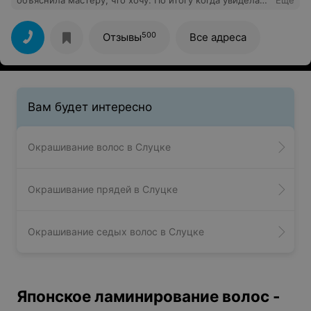
объяснила мастеру, что хочу. По итогу когда увидела
Еще
результат,не знала либо плакать либо смеяться.
Спасибо!
500
Отзывы
Все адреса
Вам будет интересно
Окрашивание волос в Слуцке
Окрашивание прядей в Слуцке
Окрашивание седых волос в Слуцке
Японское ламинирование волос -