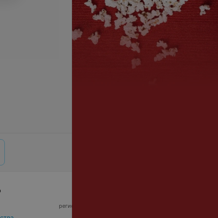
р
© 2026 ООО «Артокс Лаб», УНП 191700409,
регистрирующий орган - Минский горисполком
|
220012, Республика Беларусь, г. Минск,
ства