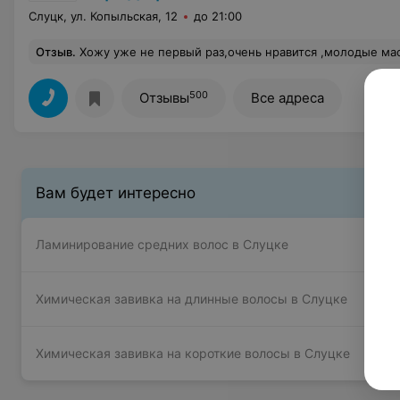
Слуцк, ул. Копыльская, 12
до 21:00
Отзыв
.
Хожу уже не первый раз,очень нравится ,молодые мастера профессионалы своего дела,вежливые и приветливые администратор
500
Отзывы
Все адреса
Вам будет интересно
Ламинирование средних волос в Слуцке
Химическая завивка на длинные волосы в Слуцке
Химическая завивка на короткие волосы в Слуцке