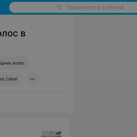
Поиск мест и событий
лос в
едних волос
ос Lebel