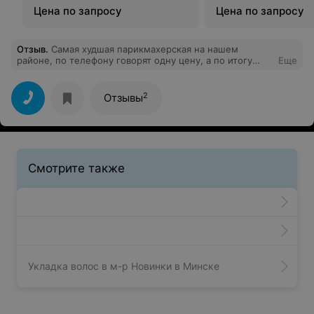
Цена по запросу
Цена по запросу
Отзыв
.
Самая худшая парикмахерская на нашем
районе, по телефону говорят одну цену, а по итогу
Еще
другая, ссылаются на то, что мастер стрижет в другой
технике. Садясь в кресло мастер об этом не
предупреждает. Мало того, ещё и подстригли, как в
2
Отзывы
первый раз взяли в руки инструмент. Сама директор,
не разговаривает и проблем не решает!!!
Смотрите также
Укладка волос в м-р Новинки в Минске