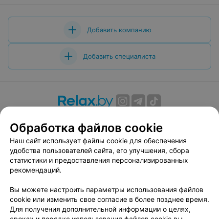
Добавить компанию
Добавить специалиста
О проекте
Новости проекта
Размещение рекламы
Обработка файлов cookie
Вакансии
Публичный договор
Способы оплаты
Наш сайт использует файлы cookie для обеспечения
Публичный договор по использованию сервиса
удобства пользователей сайта, его улучшения, сбора
«Афиша»
статистики и предоставления персонализированных
Пользовательское соглашение
рекомендаций.
Написать в поддержку
Вы можете настроить параметры использования файлов
Связаться по вопросам сотрудничества
cookie или изменить свое согласие в более позднее время.
Написать руководителю relax.by
Для получения дополнительной информации о целях,
сроках и порядке использования файлов cookie вы