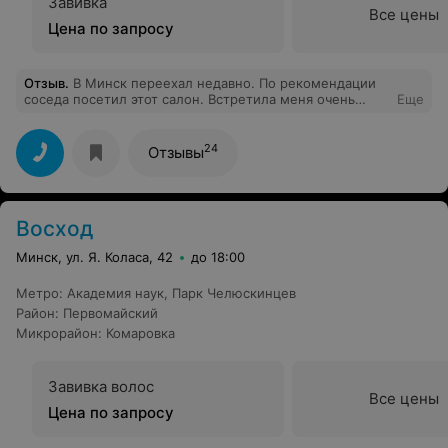
Завивка
Все цены
Цена по запросу
Отзыв
.
В Минск переехал недавно. По рекомендации
соседа посетил этот салон. Встретила меня очень
Еще
вежливая администратор, проводила в мужской зал.Я
в восторге! Хочу выразить особую благодарность
мастеру Наталье — мастер от Бога!!! Быстро и
24
Отзывы
качественно! Оооочень доволен!!!! Спасибо вам
большое за ваши золотые руки! !!! Все просто на
высшем уровне! А еще, как человек она просто
супер!!! Еще раз — спасибо!!! Буду постоянным
Восход
клиентом. Процветания и отличного настроения
коллективу!
Минск, ул. Я. Коласа, 42
до 18:00
Метро
:
Академия наук
,
Парк Челюскинцев
Район
:
Первомайский
Микрорайон
:
Комаровка
Завивка волос
Все цены
Цена по запросу