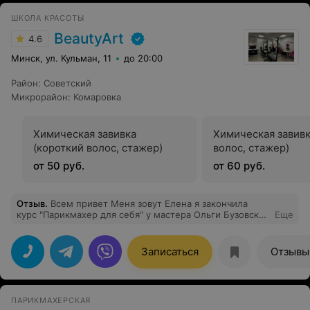
ШКОЛА КРАСОТЫ
BeautyArt
4.6
Минск, ул. Кульман, 11
до 20:00
Район
:
Советский
Микрорайон
:
Комаровка
Химическая завивка
Химическая завивк
(короткий волос, стажер)
волос, стажер)
от 50 руб.
от 60 руб.
Отзыв
.
Всем привет Меня зовут Елена я закончила
курс "Парикмахер для себя" у мастера Ольги Бузовской
Еще
которой я бесконечно благодарна за доступную и
интересную информацию ❤️ Ольга очень красивая,
добрая, внимательная девушка и прекрасный
Записаться
Отзывы
преподаватель Благодаря индивидуальному подходу
Ольги к своим ученикам, я уже со второго занятия
перешла к практике планирую через некоторое время
придти снова за новыми знаниями ❤️❤️❤️ атмосфера в
ПАРИКМАХЕРСКАЯ
студии доброжелательная и уютная огромнейший