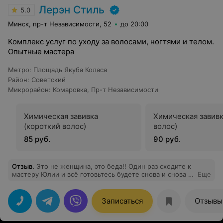
Лерэн Стиль
5.0
Минск, пр-т Независимости, 52
до 20:00
Комплекс услуг по уходу за волосами, ногтями и телом.
Опытные мастера
Метро
:
Площадь Якуба Коласа
Район
:
Советский
Микрорайон
:
Комаровка
,
Пр-т Независимости
Химическая завивка
Химическая завивк
(короткий волос)
волос)
85 руб.
90 руб.
Отзыв
.
Это не женщина, это беда!! Один раз сходите к
мастеру Юлии и всё готовьтесь будете снова и снова к
Еще
ней приходить))) Этот замечательный человечек
сделает ваши ногти аккуратными, красивыми,
длинными. Будете на их смотреть, радоваться и
Записаться
Отзывы
получать комплименты