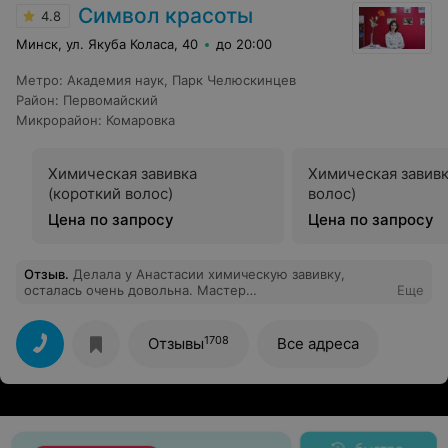
выбор услуг, как для себя, так и для выбора новой
Символ красоты
4.8
профессии ✂️ очень рекомендую всем студию
БьютиАрт приходите за знаниями ❤️❤️❤️ С
Минск, ул. Якуба Коласа, 40
до 20:00
благодарностью, Елена
Метро
:
Академия наук
,
Парк Челюскинцев
Район
:
Первомайский
Микрорайон
:
Комаровка
Химическая завивка
Химическая завивк
(короткий волос)
волос)
Цена по запросу
Цена по запросу
Отзыв
.
Делала у Анастасии химическую завивку,
осталась очень довольна. Мастер
Еще
аккуратная,доброжелательная,Я считаю,что она
находится на своём месте Спасибо . Светлана
1708
Отзывы
Все адреса