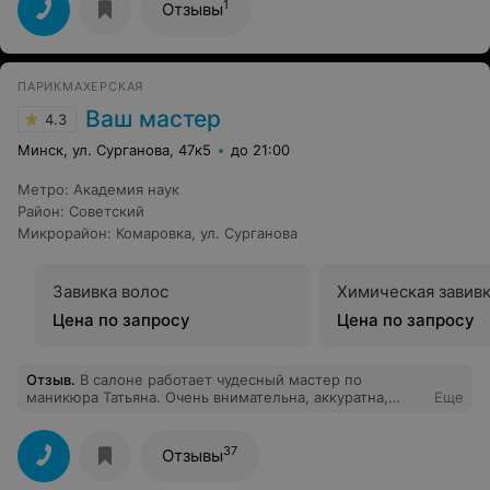
1
Отзывы
ПАРИКМАХЕРСКАЯ
Ваш мастер
4.3
Минск, ул. Сурганова, 47к5
до 21:00
Метро
:
Академия наук
Район
:
Советский
Микрорайон
:
Комаровка
,
ул. Сурганова
Завивка волос
Химическая завивк
Цена по запросу
Цена по запросу
Отзыв
.
В салоне работает чудесный мастер по
маникюра Татьяна. Очень внимательна, аккуратна,
Еще
профессиональна. В процессе работы дала много
советов по уходу за руками и ногтями. Очень приятна в
общении. Два часа в её обществе пробегают приятно и
37
Отзывы
незаметно. И результат её работы вполне симпатичен
:)