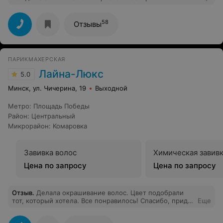
Качественно ,да и к дому близко!Еще один
положительный и важный фактор это администраторы,
которые всегда тебе напомнять о записи,
58
Отзывы
приветливые, всегда улыбаються и тем самым
поднимают настроение.Огромная благодарность
моему парикмахеру Марии
ПАРИКМАХЕРСКАЯ
Лайна-Люкс
5.0
Минск, ул. Чичерина, 19
Выходной
Метро
:
Площадь Победы
Район
:
Центральный
Микрорайон
:
Комаровка
Завивка волос
Химическая завивк
Цена по запросу
Цена по запросу
Отзыв
.
Делала окрашивание волос. Цвет подобрали
тот, который хотела. Все понравилось! Спасибо, приду
Еще
еще)