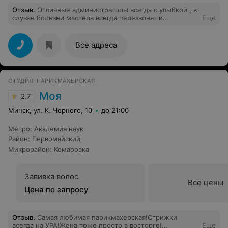
Отзыв
.
Отличные администраторы всегда с улыбкой , в
случае болезни мастера всегда перезвонят и
Еще
предупредят. Прекрасный парикмахер Мищенко Таня.
отличный косметолог Севернева Лариса. Всем
советую.
Все адреса
СТУДИЯ-ПАРИКМАХЕРСКАЯ
Моя
2.7
Минск, ул. К. Чорного, 10
до 21:00
Метро
:
Академия наук
Район
:
Первомайский
Микрорайон
:
Комаровка
Завивка волос
Все цены
Цена по запросу
Отзыв
.
Самая любимая парикмахерская!Стрижки
всегда на УРА!Жена тоже просто в восторге!
Еще