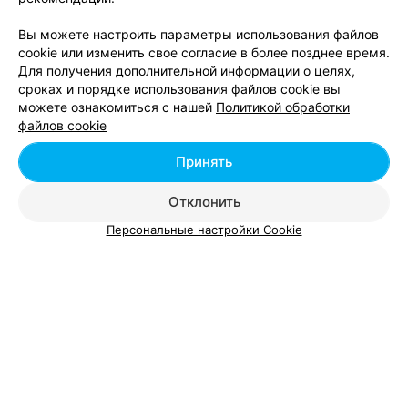
Метро
:
Академия наук
Район
:
Советский
Вы можете настроить параметры использования файлов
Микрорайон
:
Комаровка
,
ул. Сурганова
cookie или изменить свое согласие в более позднее время.
Для получения дополнительной информации о целях,
сроках и порядке использования файлов cookie вы
Завивка волос
Химическая завивк
можете ознакомиться с нашей
Политикой обработки
Цена по запросу
Цена по запросу
файлов cookie
Принять
Отклонить
Персональные настройки Cookie
САЛОН КРАСОТЫ
Вирина Бьюти
Минск, ул. Кульман, 11
с 10:00
Район
:
Советский
Микрорайон
:
Комаровка
Завивка волос
Все цены