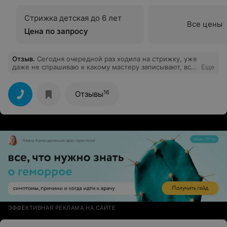
Стрижка детская до 6 лет
Все цены
Цена по запросу
Отзыв
.
Сегодня очередной раз ходила на стрижку, уже
даже не спрашиваю к какому мастеру записывают, все
Еще
девушки просто супер, золотые ручки, приветливые!
Хожу в эту парикмахерскую уже несколько лет и
всегда очень довольна! Сегодня стриглась у Анастасии,
16
Отзывы
умница, золотые руки! И девушка на рецепшен,
кажется Ирина, само очарование! Хозяину нужно
очень ценить таких работников и регулярно платить
премию! Спасибо огромное!
ЭФФЕКТИВНАЯ РЕКЛАМА НА САЙТЕ