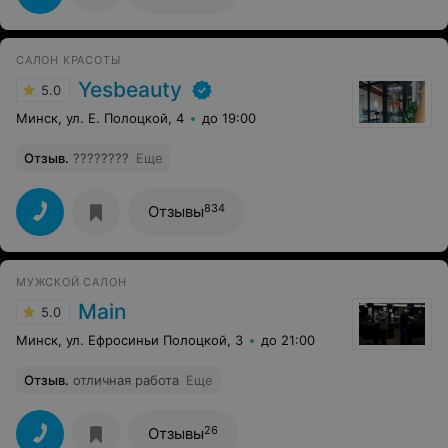
САЛОН КРАСОТЫ
Yesbeauty
5.0
Минск, ул. Е. Полоцкой, 4
до 19:00
Отзыв
.
????????
Еще
834
Отзывы
МУЖСКОЙ САЛОН
Main
5.0
Минск, ул. Ефросиньи Полоцкой, 3
до 21:00
Отзыв
.
отличная работа
Еще
26
Отзывы