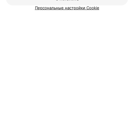
Персональные настройки Cookie
Добавить компанию
Добавить специалиста
О проекте
Новости проекта
Размещение рекламы
Вакансии
Публичный договор
Способы оплаты
Публичный договор по использованию сервиса
«Афиша»
Пользовательское соглашение
Написать в поддержку
Связаться по вопросам сотрудничества