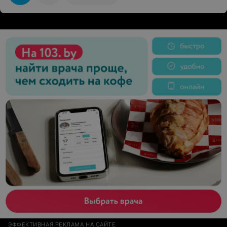
ЭФФЕКТИВНАЯ РЕКЛАМА НА САЙТЕ