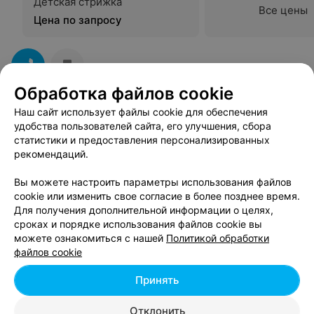
Детская стрижка
Все цены
Цена по запросу
Обработка файлов cookie
Наш сайт использует файлы cookie для обеспечения
удобства пользователей сайта, его улучшения, сбора
Смотрите также
статистики и предоставления персонализированных
рекомендаций.
Женская стрижка возле метро Спортивная в
Вы можете настроить параметры использования файлов
Минске
cookie или изменить свое согласие в более позднее время.
Для получения дополнительной информации о целях,
сроках и порядке использования файлов cookie вы
Выпрямление волос возле метро Спортивная в
можете ознакомиться с нашей
Политикой обработки
Минске
файлов cookie
Принять
Парикмахерские у метро Спортивная
Отклонить