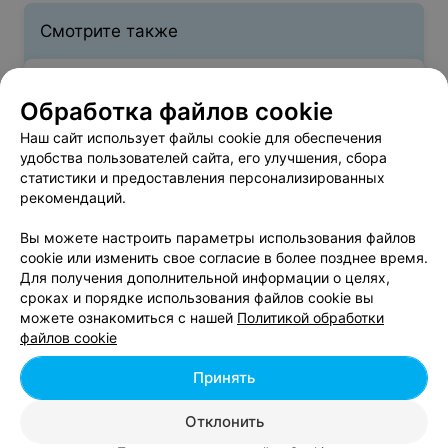
Смотрите также
Женская стрижка в районе Первомайский в
Обработка файлов cookie
Минске
Наш сайт использует файлы cookie для обеспечения
удобства пользователей сайта, его улучшения, сбора
Выпрямление волос в районе Первомайский в
статистики и предоставления персонализированных
Минске
рекомендаций.
Вы можете настроить параметры использования файлов
Парикмахерские Первомайского района
cookie или изменить свое согласие в более позднее время.
Для получения дополнительной информации о целях,
сроках и порядке использования файлов cookie вы
можете ознакомиться с нашей
Политикой обработки
файлов cookie
Принять
Добавить компанию
Отклонить
Добавить специалиста