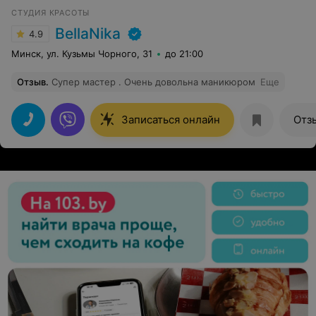
СТУДИЯ КРАСОТЫ
BellaNika
4.9
Минск, ул. Кузьмы Чорного, 31
до 21:00
Отзыв
.
Супер мастер . Очень довольна маникюром
Еще
Записаться онлайн
Отз