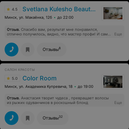
Svetlana Kulesho Beauty Studio
4.5
Минск, ул. Макаёнка, 12б
до 22:00
Отзыв
.
Спасибо вам, результат мне понравился,
отлично получилось, видно, что мастер профи! И само
Еще
место уютное и красивое!
8
Отзывы
САЛОН КРАСОТЫ
Color Room
5.0
Минск, ул. Академика Купревича, 18
до 19:00
Отзыв
.
Анастасия творит чудеса , превращает волосы
из рыжих одуванчиков в роскошный блонд
Еще
32
Отзывы