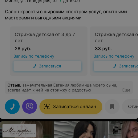
Минск, ул. Городецкая, 32
до 19:00
Салон красоты с широким спектром услуг, опытными
мастерами и выгодными акциями
Cтрижка детская от 3 до 7
Cтрижка детская от
лет
лет
28 руб.
33 руб.
Запись по телефону
Запись по телефону
Записаться
Записать
Отзыв
.
замечательная Евгения любимица моего сына,
всегда идёт к ней на стрижку с радостью
Еще
Записаться онлайн
Отз