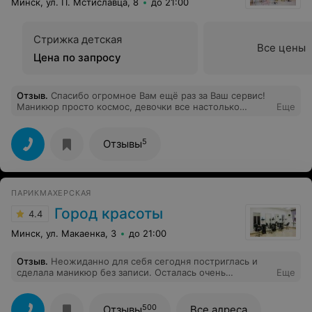
Минск, ул. П. Мстиславца, 8
до 21:00
Стрижка детская
Все цены
Цена по запросу
Отзыв
.
Спасибо огромное Вам ещё раз за Ваш сервис!
Маникюр просто космос, девочки все настолько
Еще
милые, интерьер - отдельньiх похвал. И, конечно же,
владелица данного салона - ❤️
5
Отзывы
ПАРИКМАХЕРСКАЯ
Город красоты
4.4
Минск, ул. Макаенка, 3
до 21:00
Отзыв
.
Неожиданно для себя сегодня постриглась и
сделала маникюр без записи. Осталась очень
Еще
довольна,ушла в хорошем настроении.А все потому
что, стригла меня Дарья ,а маникюр делала Лилия
Викентьевна.Очень приветливые,и главное, мастера
500
Отзывы
Все адреса