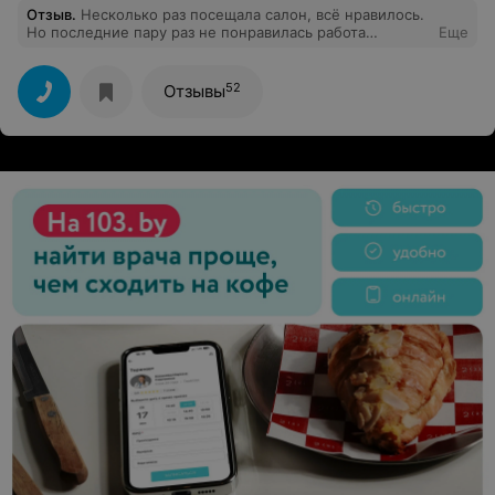
Отзыв
.
Несколько раз посещала салон, всё нравилось.
Но последние пару раз не понравилась работа
Еще
администратора. Записывалась на одно время, а когда
приходила, оказывалось, что запись на другое время.
Последний раз администратор даже нахамила,
52
Отзывы
навстречу не пошла! Больше не пойду, не хочется
тратить время и портить себе настроение!