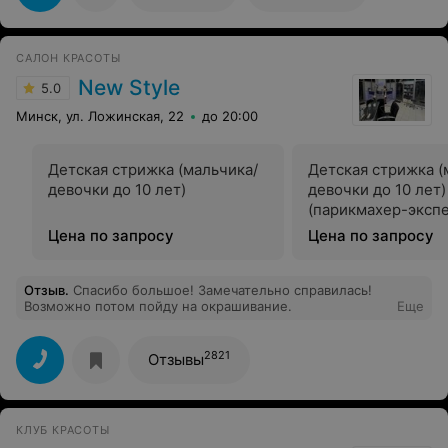
понимание. Знаю, как это трудно стричь, когда
ребенок вертится, капризничает, плачет. Уговорили,
развеселили, постригли. Ребенок теперь не боится и
САЛОН КРАСОТЫ
просит сходить стричься.
New Style
5.0
Минск, ул. Ложинская, 22
до 20:00
Детская стрижка (мальчика/
Детская стрижка (
девочки до 10 лет)
девочки до 10 лет)
(парикмахер-экспе
Цена по запросу
Цена по запросу
Отзыв
.
Спасибо большое! Замечательно справилась!
Возможно потом пойду на окрашивание.
Еще
2821
Отзывы
КЛУБ КРАСОТЫ