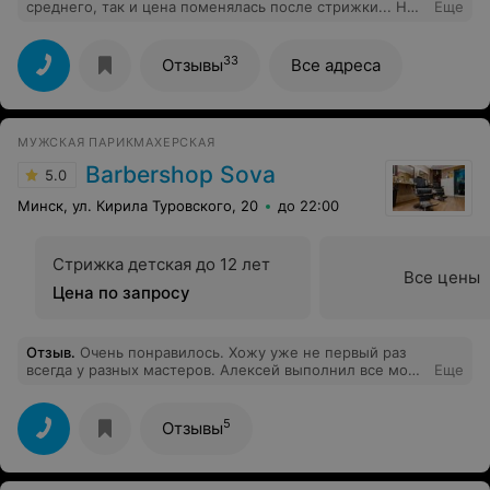
среднего, так и цена поменялась после стрижки... Не
Еще
советую: по телефону стоимость заявили одну и
обещали скидку на первый раз, по факту ничего дали и
качество не понравилось. К мастеру Владу Бурдюк не
33
Отзывы
Все адреса
советую. И вообще сильно задумайтесь о посещении
салона...
МУЖСКАЯ ПАРИКМАХЕРСКАЯ
Barbershop Sova
5.0
Минск, ул. Кирила Туровского, 20
до 22:00
Стрижка детская до 12 лет
Все цены
Цена по запросу
Отзыв
.
Очень понравилось. Хожу уже не первый раз
всегда у разных мастеров. Алексей выполнил все мои
Еще
пожелания. Приду ещё не раз.
5
Отзывы