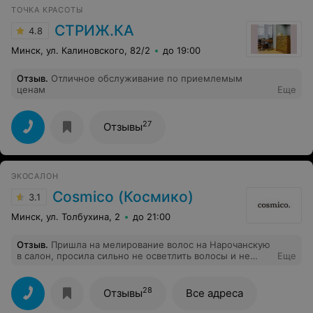
ТОЧКА КРАСОТЫ
СТРИЖ.КА
4.8
Минск, ул. Калиновского, 82/2
до 19:00
Отзыв
.
Отличное обслуживание по приемлемым
ценам
Еще
27
Отзывы
ЭКОСАЛОН
Cosmico (Космико)
3.1
Минск, ул. Толбухина, 2
до 21:00
Отзыв
.
Пришла на мелирование волос на Нарочанскую
в салон, просила сильно не осветлить волосы и не
Еще
палить их. В итоге волос от корня безнадежно спален,
отваливается, пушиться. На выходе началось
вынюхивание масочек дорогих и всего прочего
28
Отзывы
Все адреса