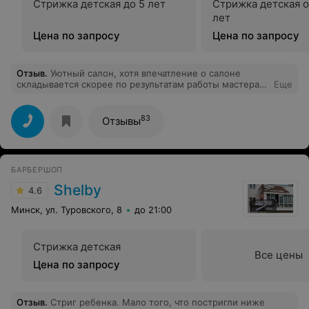
Стрижка детская до 5 лет
Стрижка детская от
лет
Цена по запросу
Цена по запросу
Отзыв
.
Уютный салон, хотя впечатление о салоне
складывается скорее по результатам работы мастера!
Еще
Спасибо парикмахеру Илоне! Все очень тактично,
аккуратно, профессионально! Один из тех редких
случаев, когда, глядя на свои волосы (кстати не
83
Отзывы
короткие :)) нравится абсолютно всё!
БАРБЕРШОП
Shelby
4.6
Минск, ул. Туровского, 8
до 21:00
Стрижка детская
Все цены
Цена по запросу
Отзыв
.
Стриг ребенка. Мало того, что постригли ниже