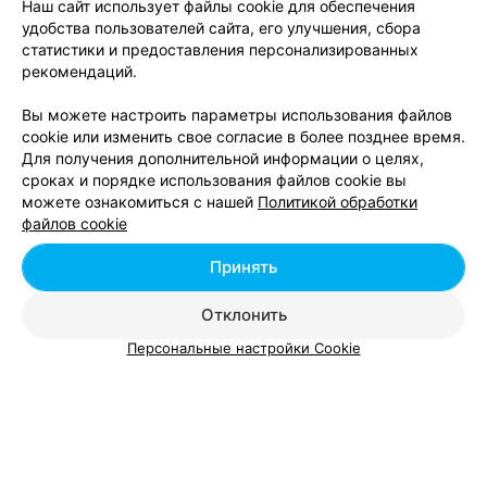
Наш сайт использует файлы cookie для обеспечения
удобства пользователей сайта, его улучшения, сбора
Ламинирование волос в м-р Красный Бор в
статистики и предоставления персонализированных
Минске
рекомендаций.
Вы можете настроить параметры использования файлов
cookie или изменить свое согласие в более позднее время.
Для получения дополнительной информации о целях,
сроках и порядке использования файлов cookie вы
можете ознакомиться с нашей
Политикой обработки
Добавить компанию
файлов cookie
Добавить специалиста
Принять
Отклонить
Персональные настройки Cookie
О проекте
Новости проекта
Размещение рекламы
Вакансии
Публичный договор
Способы оплаты
Публичный договор по использованию сервиса
«Афиша»