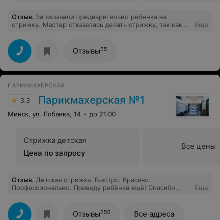
Отзыв
.
Записывали предварительно ребенка на
стрижку. Мастер отказалась делать стрижку, так как
Еще
ей не хватит на это времени. И еще усомнилась, что
это ребенок и стрижка должна стоить дороже.
Пришлось срочно искать, где еще можно сделать
55
Отзывы
прическу. В результате испортили дочке настроение и
потратили наше время. Не советую сюда ходить.
ПАРИКМАХЕРСКАЯ
Парикмахерская №1
3.3
Минск, ул. Лобанка, 14
до 21:00
Стрижка детская
Все цены
Цена по запросу
Отзыв
.
Детская стрижка. Быстро. Красиво.
Профессионально. Приведу ребёнка ещё! Спасибо
Еще
мастеру!
250
Отзывы
Все адреса