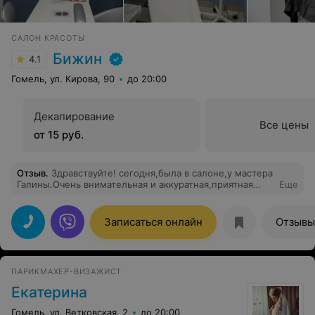
САЛОН КРАСОТЫ
Бижин
4.1
Гомель, ул. Кирова, 90
до 20:00
Декапирование
Все цены
от 15 руб.
Отзыв
.
Здравствуйте! сегодня,была в салоне,у мастера
Галины.Очень внимательная и аккуратная,приятная
Еще
девушка.Впечатление от салона положительные.у
меня была стрижка и окраска волос! всё получилась
замечательно, спасибо Галине! пришла
Записаться онлайн
Отзывы
чудовищем,ушла красавицей!)))))всего хорошего
девочки!впредь буду посещать только ваш салон!
ПАРИКМАХЕР-ВИЗАЖИСТ
Екатерина
Гомель, ул. Ветковская, 2
до 20:00