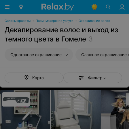
Салоны красоты
•
Парикмахерские услуги
•
Окрашивание волос
Декапирование волос и выход из
темного цвета в Гомеле
3
Однотонное окрашивание
Сложное окрашивание 
Фильтры
Карта