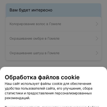
Вам будет интересно
Колорирование волос в Гомеле
Окрашивание омбре в Гомеле
Окрашивание шатуш в Гомеле
Декапирование волос - цена в
Обработка файлов cookie
Гомеле
Наш сайт использует файлы cookie для обеспечения
удобства пользователей сайта, его улучшения, сбора
статистики и предоставления персонализированных
Декапирование волос
от 10 руб.
рекомендаций.