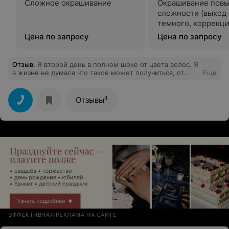
Сложное окрашивание
Окрашивание пов
сложности (выход 
темного, коррекци
Цена по запросу
Цена по запросу
Отзыв
.
Я второй день в полном шоке от цвета волос. Я
в жизне не думала что такое может получиться, от
Еще
моего исходника. Спасибо большое мастерам салона
красоты «Бэкстейд». Я как не приду к ним, ухожу в
полном восторге!
4
Отзывы
ЭФФЕКТИВНАЯ РЕКЛАМА НА САЙТЕ