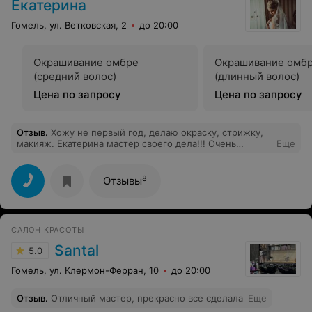
Екатерина
эффект, на который даже и не рассчитывала. Ни на
секунду не пожалела, что обратилась за помощью к
Гомель, ул. Ветковская, 2
до 20:00
специалисту. Всё было на высоте, а, самое главное,
что результат меня радует. Обязательно ещё буду
обращаться. Огромное спасибо. Вы супер.
Окрашивание омбре
Окрашивание омб
(средний волос)
(длинный волос)
Цена по запросу
Цена по запросу
Отзыв
.
Хожу не первый год, делаю окраску, стрижку,
макияж. Екатерина мастер своего дела!!! Очень
Еще
внимательная, находит подход к каждому клиенту)))!!!
Всем рекомендую!)))
8
Отзывы
САЛОН КРАСОТЫ
Santal
5.0
Гомель, ул. Клермон-Ферран, 10
до 20:00
Отзыв
.
Отличный мастер, прекрасно все сделала
Еще