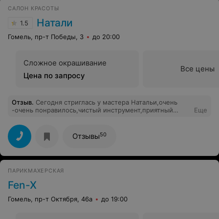
САЛОН КРАСОТЫ
Натали
1.5
Гомель, пр-т Победы, 3
до 20:00
Сложное окрашивание
Все цены
Цена по запросу
Отзыв
.
Сегодня стриглась у мастера Натальи,очень
-очень понравилось,чистый инструмент,приятный
Еще
мастер. Получила удовольствие и от процесса и от
результата,спасибо большое.
50
Отзывы
ПАРИКМАХЕРСКАЯ
Fen-X
Гомель, пр-т Октября, 46а
до 19:00