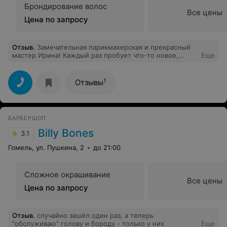
Брондирование волос
Все цены
Цена по запросу
Отзыв
.
Замечательная парикмахерская и прекрасный
мастер Ирина! Каждый раз пробует что-то новое,
Еще
волосы держат форму после стрижки очень долго.
Также в парикмахерской можно купить средства по
уходу за волосами и получить квалифицированную
1
Отзывы
консультацию по уходу.
БАРБЕРШОП
Billy Bones
3.1
Гомель, ул. Пушкина, 2
до 21:00
Сложное окрашивание
Все цены
Цена по запросу
Отзыв
.
случайно зашёл один раз, а теперь
"обслуживаю" голову и бороду - только у них
Еще