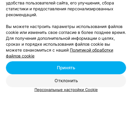
удобства пользователей сайта, его улучшения, сбора
Окрашивание омбре
от 40 руб.
статистики и предоставления персонализированных
Окрашивание омбре (длинный волос)
от 40 руб.
рекомендаций.
Окрашивание омбре (короткий волос)
от 30 руб.
Окрашивание омбре (средний волос)
от 35 руб.
Вы можете настроить параметры использования файлов
Окрашивание омбре, шатуш, балаяж
от 60 руб.
cookie или изменить свое согласие в более позднее время.
Окрашивание шатуш
от 40 руб.
Для получения дополнительной информации о целях,
Окрашивание шатуш (длинный волос)
от 90 руб.
сроках и порядке использования файлов cookie вы
Окрашивание шатуш (короткий волос)
от 40 руб.
можете ознакомиться с нашей
Политикой обработки
Окрашивание шатуш (средний волос)
от 70 руб.
файлов cookie
Омбре
от 32 руб.
Принять
Сложное окрашивание волос
от 60 руб.
Отклонить
Персональные настройки Cookie
Добавить компанию
Добавить специалиста