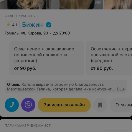
САЛОН КРАСОТЫ
Бижин
4.1
Гомель, ул. Кирова, 90
до 20:00
Осветление + окрашивание
Осветление + окр
повышенной сложности
повышенной слож
(короткие)
(средние)
от 90 руб.
от 90 руб.
Отзыв
.
Хотела выразить огромную благодарность
Мартишевской Галине, которая делала мне контуринг
Еще
волос. За несколько часов пребывания в салоне я
погрузилась в настоящую сказку по перевоплощению
себя. Сначала Галина мне все подробно рассказала,
Записаться онлайн
Отзывы
посоветовала и назвала все плюсы сложного
окрашивания, рассказала, сколько будет по времени
длиться окрашивание и, конечно, обозначил сразу
цену. Так же подобрали уход и рассказали, как
ПАРИКМАХЕР-ВИЗАЖИСТ
ухаживать за волосами в домашних условиях. Сервис
очень внимательный, а самое главное, я получила