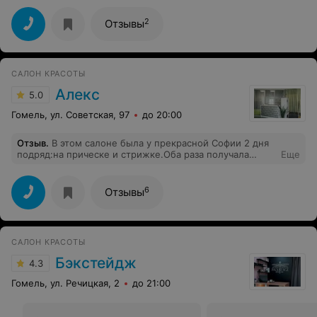
2
Отзывы
САЛОН КРАСОТЫ
Алекс
5.0
Гомель, ул. Советская, 97
до 20:00
Отзыв
.
В этом салоне была у прекрасной Софии 2 дня
подряд:на прическе и стрижке.Оба раза получала
Еще
истинное удовольствие от процедуры, все на высшем
уровне!!!Искренне всем рекомендую услуги Софии!!!
Буду в Гомеле,обязательно зайду в салон Алекс к
6
Отзывы
Софии)))
САЛОН КРАСОТЫ
Бэкстейдж
4.3
Гомель, ул. Речицкая, 2
до 21:00