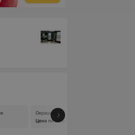
ре
Окрашивание Балаяж
В
Цена по запросу