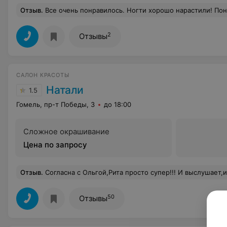
Отзыв
.
Все очень понравилось. Ногти хорошо нарастили! Понравил
2
Отзывы
САЛОН КРАСОТЫ
Натали
1.5
Гомель, пр-т Победы, 3
до 18:00
Сложное окрашивание
Цена по запросу
Отзыв
.
Согласна с Ольгой,Рита просто супер!!! И выслушает,и поможет,и посоветует.Стригусь с лета,попала к н
50
Отзывы