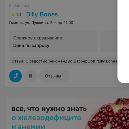
БАРБЕРШОП
Billy Bones
3.1
Гомель, ул. Пушкина, 2
до 21:00
Сложное окрашивание
Цена по запросу
Отзыв
.
С радостью рекомендую Барбершоп "Billy Bones". Был очень доволен, услугами мастера Юлии, очень общительная и весёлая девочка, подсказала как будет лучше и полностью справилась со своей работой, до этого никто из мастеров любого другого салона не мог сделать так, чтоб я был полностью доволен. Благодаря этой девушке, я нашёл свой собственный стиль в прич
10
Отзывы