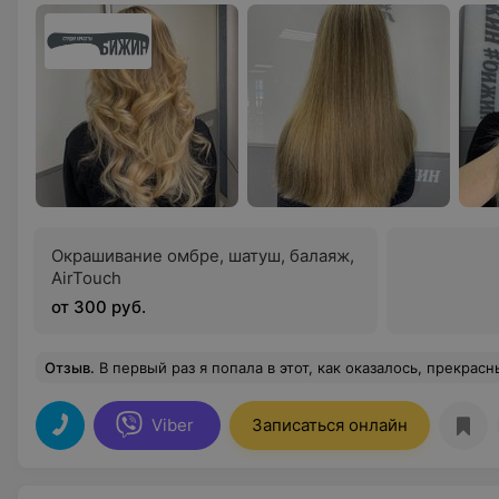
Окрашивание омбре, шатуш, балаяж,
AirTouch
от 300 руб.
Отзыв
.
В первый раз я попала в этот, как оказалось, прекрасный, салон красоты со своей дочерью на прокол ушей, мастер своего дела Марина была на высоте, всё быстро качественно и внимательно. Затем прокол сделали и моей крестнице, опять же всё супер. Ну а потом я решила здесь окрасить волосы и сделать стрижку, мастер Алёна мне в этом отлично помогла, всё профессионально, качественно. Благодарю Алёна. И это ещё не всё, сегодня (29.11.21) прекрасная Галина, просто умничка мне произвела в технике балаяж о
Viber
Записаться онлайн