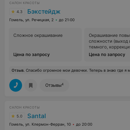
САЛОН КРАСОТЫ
Бэкстейдж
4.3
Гомель, ул. Речицкая, 2
до 21:00
Сложное окрашивание
Окрашивание пов
сложности (выход 
темного, коррекци
Цена по запросу
Цена по запросу
Отзыв
.
Спасибо огромное мои девочки. Теперь в знаю где я могу сделать всё и сразу и посвятить себе любимой хоть целый день на
4
Отзывы
САЛОН КРАСОТЫ
Santal
5.0
Гомель, ул. Клермон-Ферран, 10
до 20:00