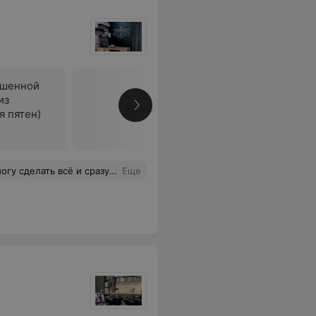
ышенной
из
Все цены
я пятен)
 красоту. Безумно довольна! И думаю скоро увидимся.
Еще