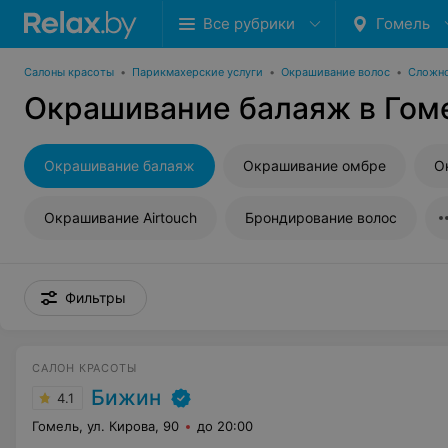
Все рубрики
Гомель
Салоны красоты
•
Парикмахерские услуги
•
Окрашивание волос
•
Сложно
Окрашивание балаяж в Гом
Окрашивание балаяж
Окрашивание омбре
О
Окрашивание Airtouch
Брондирование волос
Фильтры
САЛОН КРАСОТЫ
Бижин
4.1
Гомель, ул. Кирова, 90
до 20:00