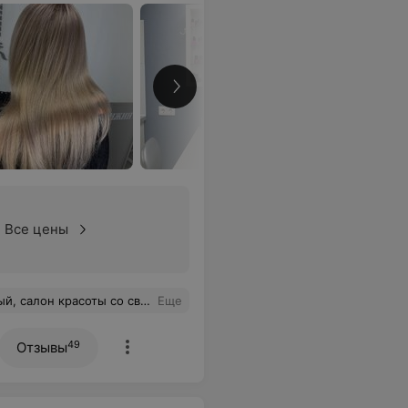
Все цены
крас волос... Девочки, это просто бомба, очень рекомендую, и завершила все укладкой. В общем провела чудесно время, коллектив супер. Удачи вам девочки и конечно хороших, благодарных клиентов. Теперь я ваша клиентка)
Еще
49
Отзывы