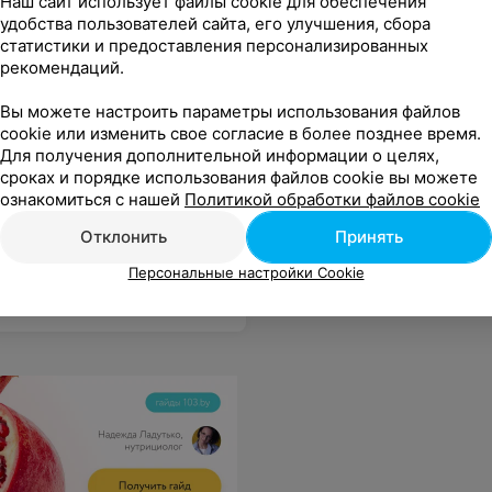
Наш сайт использует файлы cookie для обеспечения
удобства пользователей сайта, его улучшения, сбора
статистики и предоставления персонализированных
рекомендаций.
Вы можете настроить параметры использования файлов
cookie или изменить свое согласие в более позднее время.
Для получения дополнительной информации о целях,
Все цены
сроках и порядке использования файлов cookie вы можете
ознакомиться с нашей
Политикой обработки файлов cookie
еске, даже родственники и друзья не поверили своим глазам. Сказали, что сами придут в это заведение и я конечно же тоже. Спасибо вам, что вы есть!)
Еще
Отклонить
Принять
Персональные настройки Cookie