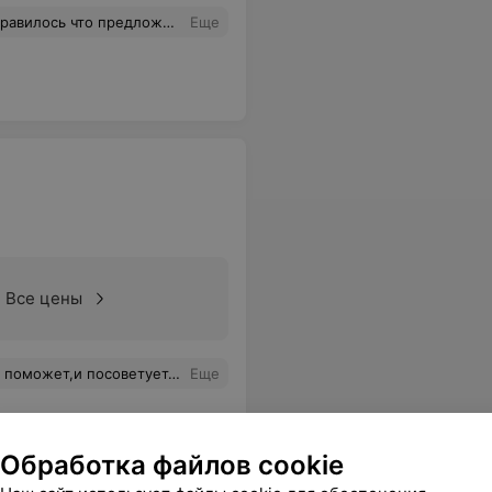
ось что предложили чай.
Еще
Все цены
ей случайно и очень довольна ее работой))))
Еще
Обработка файлов cookie