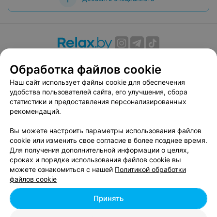
О проекте
Новости проекта
Размещение рекламы
Обработка файлов cookie
Вакансии
Публичный договор
Способы оплаты
Наш сайт использует файлы cookie для обеспечения
Публичный договор по использованию сервиса
удобства пользователей сайта, его улучшения, сбора
«Афиша»
статистики и предоставления персонализированных
Пользовательское соглашение
рекомендаций.
Написать в поддержку
Вы можете настроить параметры использования файлов
Связаться по вопросам сотрудничества
cookie или изменить свое согласие в более позднее время.
Написать руководителю relax.by
Для получения дополнительной информации о целях,
сроках и порядке использования файлов cookie вы
Персональные настройки cookie
можете ознакомиться с нашей
Политикой обработки
Обработка персональных данных
файлов cookie
Принять
© 2026 ООО «Артокс Лаб», УНП 191700409, регистрирующий орган -