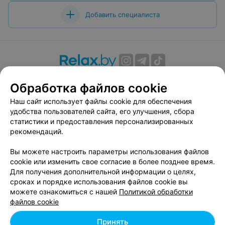
Добавить специалиста
О проекте
Новости проекта
Размещение рекламы
Обработка файлов cookie
Вакансии
Публичный договор
Способы оплаты
Наш сайт использует файлы cookie для обеспечения
Публичный договор по использованию сервиса
удобства пользователей сайта, его улучшения, сбора
«Афиша»
статистики и предоставления персонализированных
Пользовательское соглашение
рекомендаций.
Написать в поддержку
Вы можете настроить параметры использования файлов
Связаться по вопросам сотрудничества
cookie или изменить свое согласие в более позднее время.
Написать руководителю relax.by
Для получения дополнительной информации о целях,
сроках и порядке использования файлов cookie вы
Персональные настройки cookie
можете ознакомиться с нашей
Политикой обработки
Обработка персональных данных
файлов cookie
Принять