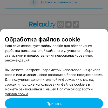
Добавить специалиста
О проекте
Новости проекта
Размещение рекламы
Обработка файлов cookie
Вакансии
Публичный договор
Способы оплаты
Публичный договор по использованию сервиса
Наш сайт использует файлы cookie для обеспечения
«Афиша»
удобства пользователей сайта, его улучшения, сбора
статистики и предоставления персонализированных
Пользовательское соглашение
рекомендаций.
Написать в поддержку
Вы можете настроить параметры использования файлов
Связаться по вопросам сотрудничества
cookie или изменить свое согласие в более позднее время.
Написать руководителю relax.by
Для получения дополнительной информации о целях,
Персональные настройки cookie
сроках и порядке использования файлов cookie вы
можете ознакомиться с нашей
Политикой обработки
Обработка персональных данных
файлов cookie
Принять