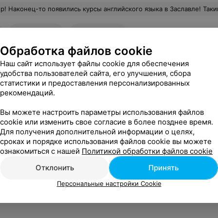
онец-то появились курсы английского языка в Заславле! Таким городам полезно пополнение к инфраструктуре, а тем более брендом EnglishPapa! Желаю много студент
283
Отзывы
Все адреса
Обработка файлов cookie
Наш сайт использует файлы cookie для обеспечения
удобства пользователей сайта, его улучшения, сбора
статистики и предоставления персонализированных
т интересно
рекомендаций.
Вы можете настроить параметры использования файлов
 Заславле
cookie или изменить свое согласие в более позднее время.
Для получения дополнительной информации о целях,
сроках и порядке использования файлов cookie вы можете
еннису в Заславле
ознакомиться с нашей
Политикой обработки файлов cookie
Отклонить
Принять
раммирования в Заславле
Персональные настройки Cookie