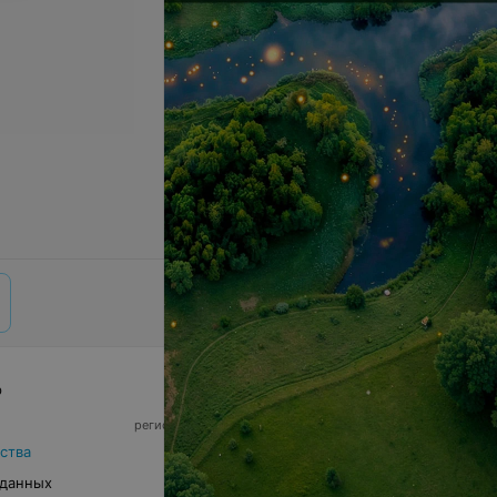
р
© 2026 ООО «Артокс Лаб», УНП 191700409,
регистрирующий орган - Минский горисполком
|
220012, Республика Беларусь, г. Минск,
ства
улица Толбухина, 2, пом. 16 | info@relax.by
 данных