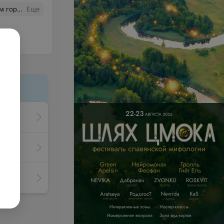
ов) Успехов!
Еще