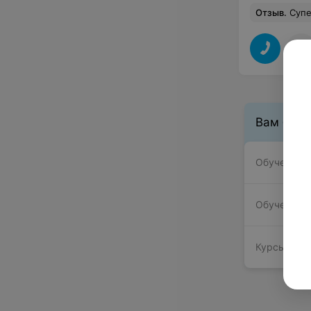
Отзыв
.
Супер! Нак
Вам буде
Обучение в
Обучение т
Курсы прог