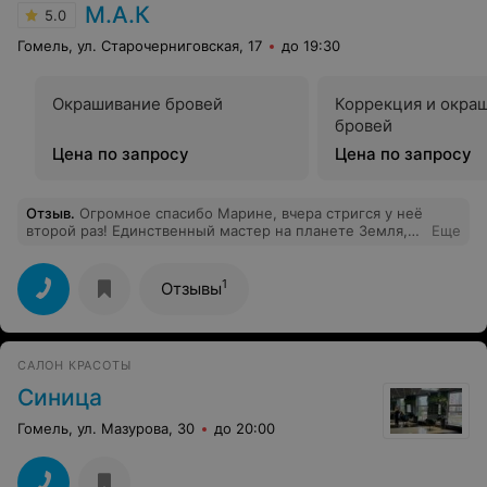
М.А.К
5.0
Гомель, ул. Старочерниговская, 17
до 19:30
Окрашивание бровей
Коррекция и окра
бровей
Цена по запросу
Цена по запросу
Отзыв
.
Огромное спасибо Марине, вчера стригся у неё
второй раз! Единственный мастер на планете Земля,
Еще
который понимает, что я хочу!) Администратор – очень
приятная девушка. Я знаю, как сложно найти хороших
администраторов с высоким эмоциональным
1
Отзывы
интеллектом, руководству салона это удалось, и задать
правильную доброжелательную атмосферу. В Гомеле
вообще с сервисом пока плохо, но в этом салоне, я
считаю, с задачей справились. Удачи, успехов,
САЛОН КРАСОТЫ
адекватных клиентов!
Синица
Гомель, ул. Мазурова, 30
до 20:00