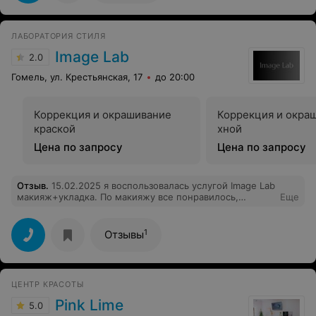
ЛАБОРАТОРИЯ СТИЛЯ
Image Lab
2.0
Гомель, ул. Крестьянская, 17
до 20:00
Коррекция и окрашивание
Коррекция и окра
краской
хной
Цена по запросу
Цена по запросу
Отзыв
.
15.02.2025 я воспользовалась услугой Image Lab
макияж+укладка. По макияжу все понравилось,
Еще
приятная молодая девушка, применялась декоративная
косметика высокого качества. Укладка подразумевала:
легкой волны локон без сильной фиксации и ярко
1
Отзывы
выраженной накрутки, прямая вытянутая челка (все
эти моменты проговорены были с мастером, молодая
девушка с рыжим цветом волос). Результат: огромный
сделан начес у корней, и поднятая челка, вообщем как
ЦЕНТР КРАСОТЫ
образ Аллегровой. Крайне осталась недовольна, об
этом сообщила администатору, кот.при этом стала
Pink Lime
5.0
меня уверять как мне красиво...Оплата услуги была