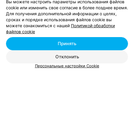
Вы можете настроить параметры использования файлов
cookie или изменить свое согласие в более позднее время.
Окрашивание бровей хной в Гомеле
Для получения дополнительной информации о целях,
сроках и порядке использования файлов cookie вы
можете ознакомиться с нашей
Политикой обработки
Эпиляция, депиляция в Гомеле
файлов cookie
Принять
Окрашивание бровей краской -
Отклонить
цена в Гомеле
Персональные настройки Cookie
Биотатуаж бровей хной
от 25 руб.
Моделирование и окрашивание бровей
от 19 руб.
краской или хной
Окраска бровей
от 6 руб.
Окраска бровей RefectoCil
от 8 руб.
Окраска бровей или ресниц
от 7 руб.
химическими красками
Окраска бровей краской
от 5 руб.