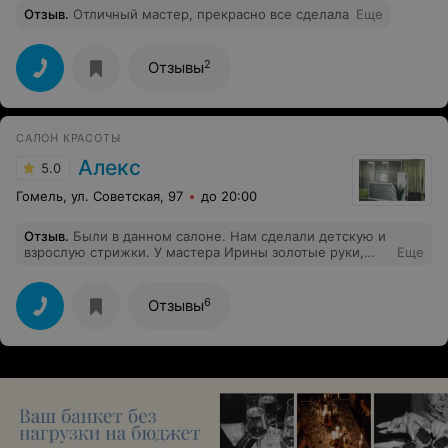
Отзыв
.
Отличный мастер, прекрасно все сделала
Еще
2
Отзывы
САЛОН КРАСОТЫ
Алекс
5.0
Гомель, ул. Советская, 97
до 20:00
Отзыв
.
Были в данном салоне. Нам сделали детскую и
взрослую стрижки. У мастера Ирины золотые руки,
Еще
причёски получились суперские! Приятно, когда
мастер умелец своего дела.
6
Отзывы