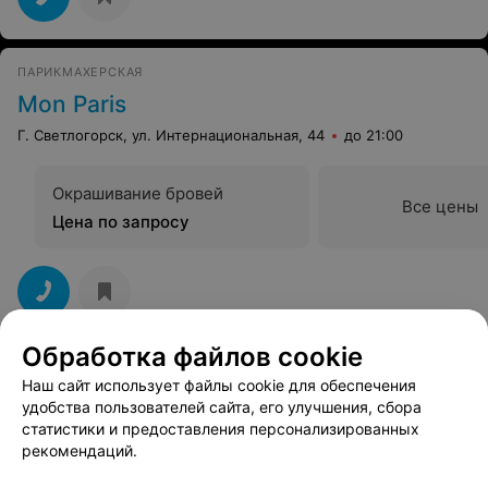
ПАРИКМАХЕРСКАЯ
Mon Paris
Г. Светлогорск, ул. Интернациональная, 44
до 21:00
Окрашивание бровей
Все цены
Цена по запросу
Обработка файлов cookie
Наш сайт использует файлы cookie для обеспечения
Вам будет интересно
удобства пользователей сайта, его улучшения, сбора
статистики и предоставления персонализированных
рекомендаций.
Осветление бровей в Гомеле