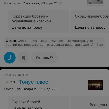
произведена в полной мере. Девушки, если вы не
Гомель, ул. Советская, 43
до 21:00
хотите себе испортить праздник и получить безвкусицу
за немалые день - не рекомендую данную
лабораторию стиля Image lab к посещению.
Коррекция бровей +
Окрашивание бров
окрашивание краской
Цена по запросу
Цена по запросу
Отзыв
.
Очень приятные и внимательные мастера, уже
третий раз посещаю центр, и всегда довольная ухожу)
Еще
30
Отзывы
ФИТНЕС-ЦЕНТР
Тонус плюс
2.0
Гомель, ул. Гагарина, 36
до 22:00
Окраска бровей
Все цены
Цена по запросу