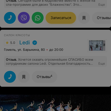
Отзыв
.
Сегодня были в Кедровочке вместе с женой на
спа-программе для двоих "Блаженство". Это
Еще
настоящее Блаженство!!! Спасибо большое, девочки,
за ваши золотые ручки, сервис и атмосферу! Приятным
бонусом был вкусный фито-чай и конфеты!
Записаться
Отзывы
Кедровочка- прекрасное место для релакса!
Рекомендую!
САЛОН КРАСОТЫ
Ledi
5.0
Гомель, ул. Барыкина, 80
до 20:00
Отзыв
.
Хочется сказать огромнейшее СПАСИБО всем
сотрудникам салона Ledi. Отдельная благодарность
Еще
мастеру по маникюру Наталье и косметологу Анне.
Девчата администраторы всегда очень внимательные и
отзывчивые. За красотой и хорошим настроением
4
Отзывы
только к вам