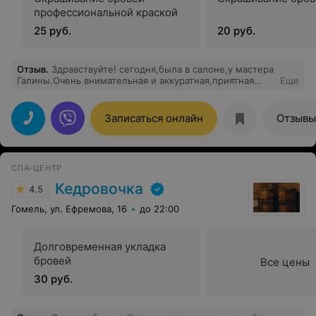
профессиональной краской
25 руб.
20 руб.
Отзыв
.
Здравствуйте! сегодня,была в салоне,у мастера
Галины.Очень внимательная и аккуратная,приятная
Еще
девушка.Впечатление от салона положительные.у
меня была стрижка и окраска волос! всё получилась
замечательно, спасибо Галине! пришла
Записаться онлайн
Отзывы
чудовищем,ушла красавицей!)))))всего хорошего
девочки!впредь буду посещать только ваш салон!
СПА-ЦЕНТР
Кедровочка
4.5
Гомель, ул. Ефремова, 16
до 22:00
Долговременная укладка
бровей
Все цены
30 руб.