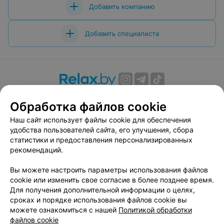
Добавить компанию
Добавить специалиста
О проекте
Новости проекта
Размещение рекламы
Обработка файлов cookie
Вакансии
Публичный договор
Способы оплаты
Наш сайт использует файлы cookie для обеспечения
Публичный договор по использованию сервиса
удобства пользователей сайта, его улучшения, сбора
«Афиша»
статистики и предоставления персонализированных
Пользовательское соглашение
рекомендаций.
Написать в поддержку
Вы можете настроить параметры использования файлов
Связаться по вопросам сотрудничества
cookie или изменить свое согласие в более позднее время.
Написать руководителю relax.by
Для получения дополнительной информации о целях,
сроках и порядке использования файлов cookie вы
Персональные настройки cookie
можете ознакомиться с нашей
Политикой обработки
Обработка персональных данных
файлов cookie