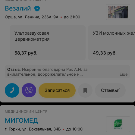
Везалий
Орша, ул. Ленина, 236А-9А
до 21:00
Ультразвуковая
УЗИ молочных же
цервикометрия
58,37 руб.
49,33 руб.
Отзыв
.
Искренне благодарна Рак А.Н. за
внимательное, доброжелательное и
Еще
профессиональное отношение. Желю всему
медперсоналу репкого здоровья и благополучия.
7
Записаться
Отзывы
МЕДИЦИНСКИЙ ЦЕНТР
МИГОМЕД
г. Горки, ул. Вокзальная, 34Б
до 10:00