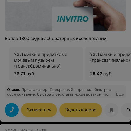
Более 1800 видов лабораторных исследований
УЗИ матки и придатков с
УЗИ матки и прида
мочевым пузырем
(трансвагинально)
(трансабдоминально)
28,71 руб.
29,42 руб.
Отзыв
.
Просто супер. Прекрасный персонал, быстрое
обслуживание, быстрый результат исследований. по
Еще
смс уведомили, на электронную почту прислали
результат. Я очень рада,что обратилась к Вам!
Записаться
Задать вопрос
О
МЕДИЦИНСКИЙ ЦЕНТР