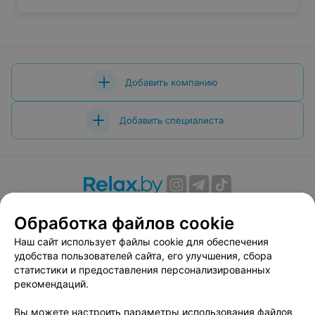
Добавить компанию
Добавить специалиста
О проекте
Новости проекта
Размещение рекламы
Обработка файлов cookie
Вакансии
Публичный договор
Способы оплаты
Наш сайт использует файлы cookie для обеспечения
Публичный договор по использованию сервиса
удобства пользователей сайта, его улучшения, сбора
«Афиша»
статистики и предоставления персонализированных
Пользовательское соглашение
рекомендаций.
Написать в поддержку
Вы можете настроить параметры использования файлов