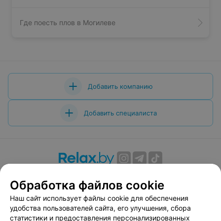
Где поесть плов в Могилеве
Добавить компанию
Добавить специалиста
О проекте
Новости проекта
Размещение рекламы
Обработка файлов cookie
Вакансии
Публичный договор
Способы оплаты
Наш сайт использует файлы cookie для обеспечения
Публичный договор по использованию сервиса
удобства пользователей сайта, его улучшения, сбора
«Афиша»
статистики и предоставления персонализированных