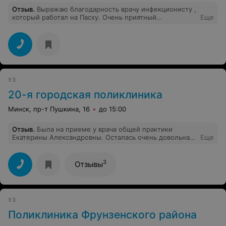
отметить атмосферу в клинике. Весь персонал очень
Отзыв
.
Выражаю благодарность врачу инфекционисту ,
доброжелательны. Никаких очередей, все четко и по
который работал на Пасху. Очень приятный
Еще
времени. В общем, если у вас есть подобные
специалист, все подробно рассказал, пояснил,
проблемы, не тяните, как я, и не бойтесь.
объяснил. В восторге
Обращайтесь к Виталию Аркадьевичу — он
профессионал своего дела и очень внимательный
врач.
УЗ
20-я городская поликлиника
Минск, пр-т Пушкина, 16
до 15:00
Отзыв
.
Была на приеме у врача общей практики
Екатерины Александровны. Осталась очень довольна.
Еще
Врач на своем месте: внимательная, вежливая,
профессионал с большой буквы. Побольше бы таких
врачей!
3
Отзывы
УЗ
Поликлиника Фрунзенского района