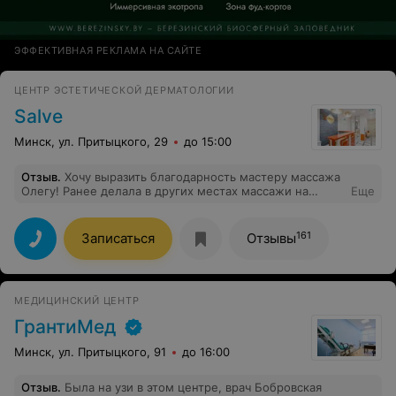
ЭФФЕКТИВНАЯ РЕКЛАМА НА САЙТЕ
ЦЕНТР ЭСТЕТИЧЕСКОЙ ДЕРМАТОЛОГИИ
Salve
Минск, ул. Притыцкого, 29
до 15:00
Отзыв
.
Хочу выразить благодарность мастеру массажа
Олегу! Ранее делала в других местах массажи на
Еще
шейно-воротниковую зону, могу сказать, разница
чувствуется сразу. Подход очень серьезный, без
поглаживаний и траты времени. Тело благодарно
161
Записаться
Отзывы
мастеру за работу, это точно, планирую продолжать.
Также благодарность девушкам администраторам за
запись на удобное для меня время и внимание к
пожеланиям клиента.
МЕДИЦИНСКИЙ ЦЕНТР
ГрантиМед
Минск, ул. Притыцкого, 91
до 16:00
Отзыв
.
Была на узи в этом центре, врач Бобровская