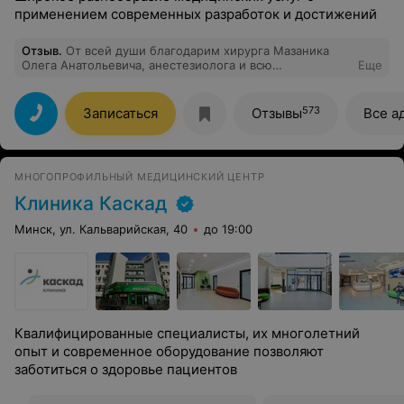
применением современных разработок и достижений
Отзыв
.
От всей души благодарим хирурга Мазаника
Олега Анатольевича, анестезиолога и всю
Еще
операционную команду! Наблюдались с сыном
Денисом по вопросу аденоидов у лора Базевич, она
посоветовала Олега Анатольевича — и мы попали к
573
Записаться
Отзывы
Все а
настоящему волшебнику. Ребёнок после операции
сразу задышал носом, без страха и боли. Особое
спасибо анестезиологу: вход в наркоз мягкий,
пробуждение спокойное, без истерик — для мамы это
МНОГОПРОФИЛЬНЫЙ МЕДИЦИНСКИЙ ЦЕНТР
главное чудо. Олег Анатольевич, вы вернули нам
спокойные ночи и здоровое дыхание. Спасибо за ваши
Клиника Каскад
руки и доброе сердце!
Минск, ул. Кальварийская, 40
до 19:00
Квалифицированные специалисты, их многолетний
опыт и современное оборудование позволяют
заботиться о здоровье пациентов