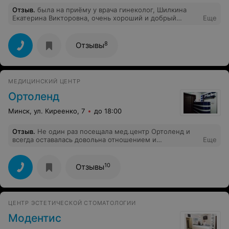
Отзыв
.
была на приёму у врача гинеколог, Шилкина
Екатерина Викторовна, очень хороший и добрый
Еще
доктор. Всегда выслушает проблему, расскажет и
подскажет, как быть в той или иной ситуации.
Побольше бы таких врачей как, Екатерина Викторовна.
8
Отзывы
Врач от Бога. За помощью то только к ней.
МЕДИЦИНСКИЙ ЦЕНТР
Ортоленд
Минск, ул. Киреенко, 7
до 18:00
Отзыв
.
Не один раз посещала мед.центр Ортоленд и
всегда оставалась довольна отношением и
Еще
консультацией. Сердюченко С.Н. - очень грамотный
врач и приятный человек. Всегда спокойно объясняет
и отвечает на все вопросы. Спасибо за
10
Отзывы
доброжелательное отношение к пациентам.
ЦЕНТР ЭСТЕТИЧЕСКОЙ СТОМАТОЛОГИИ
Модентис