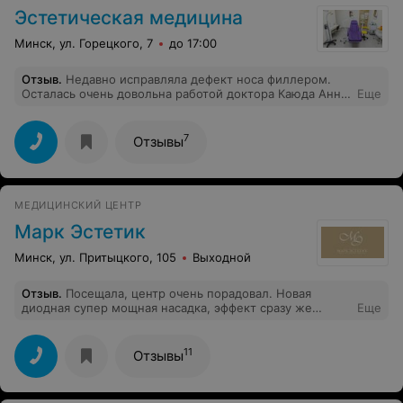
Эстетическая медицина
Минск, ул. Горецкого, 7
до 17:00
Отзыв
.
Недавно исправляла дефект носа филлером.
Осталась очень довольна работой доктора Каюда Анна.
Еще
Быстро, без боли сделала мне красивый носик.
Отличный специалист и приятный человек. Спасибо!
7
Отзывы
МЕДИЦИНСКИЙ ЦЕНТР
Марк Эстетик
Минск, ул. Притыцкого, 105
Выходной
Отзыв
.
Посещала, центр очень порадовал. Новая
диодная супер мощная насадка, эффект сразу же
Еще
пошёл после первого посещения. Очень довольная
этим центром. Всем подругам советовала, остались
довольны. Посещаем с удовольствием. Сотрудники все
11
Отзывы
очень хорошие, приветливые, доброжелательные