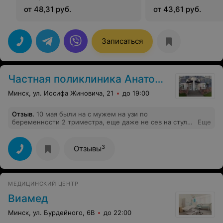
от 48,31 руб.
от 43,61 руб.
Записаться
Частная поликлиника Анатомия
Минск, ул. Иосифа Жиновича, 21
до 19:00
Отзыв
.
10 мая были на с мужем на узи по
беременности 2 триместра, еще даже не сев на стул,
Еще
я предупредила врача, чтобы пол ребенка нам не
говорила, так как будет гендер пати, а так же в
разговоре перед самим узи еще раз упоминала. В
3
Отзывы
итоге в процессе узи, как бы между прочим, говорит
кто у нас будет… Момент, который мы планировали
был испорчен… Вместо извинений каких то, мы
услышали простое -Ой, извините Это первая
МЕДИЦИНСКИЙ ЦЕНТР
беременность и момент на самом деле был очень
волнительным и готовились мы к нему не один
Виамед
месяц…
Минск, ул. Бурдейного, 6В
до 22:00