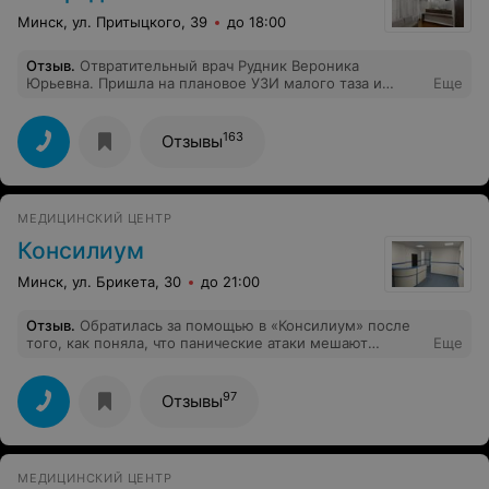
Минск, ул. Притыцкого, 39
до 18:00
Отзыв
.
Отвратительный врач Рудник Вероника
Юрьевна. Пришла на плановое УЗИ малого таза и
Еще
молочных желез. Так высокомерно и на повышенных
тонах еще никто со мной не разговаривал. Считаю, что
таких людей в медицину пускать нельзя, так как за мои
163
Отзывы
же собственные деньги меня просто вывели из себя.
Если хотите спокойную нервную систему, то не
рекомендую к посещению данную клинику.
МЕДИЦИНСКИЙ ЦЕНТР
Консилиум
Минск, ул. Брикета, 30
до 21:00
Отзыв
.
Обратилась за помощью в «Консилиум» после
того, как поняла, что панические атаки мешают
Еще
спокойной жизни. Пыталась сама с ними справиться
сама, но с каждым разом становилось только
сложнее. Спасибо Наталье Александровне, которая
97
Отзывы
помогла сделать мою жизнь лучше. На консультациях
она помогла найти мне причины, которые вызывают у
меня панические атаки и научила, как справляться с
ними. Теперь я чувствую себя гораздо лучше,
МЕДИЦИНСКИЙ ЦЕНТР
спасибо!!!