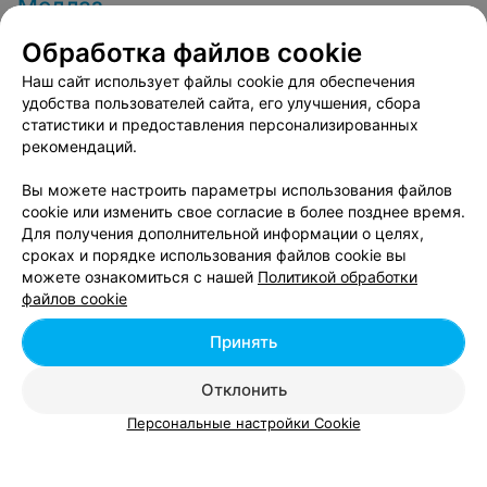
Медлаз
поставил?! Антибиотики вам пить не нужно! Зато на
следующий день, лор открывает б/л, говоря почему вы
Минск, ул. Притыцкого, 91
до 15:00
Обработка файлов cookie
не пошли через бокс у вас температура + ангина. По
вам же видно, что вы простужены. Так, что это за врач
Отзыв
.
Очень хороший медицинский центр!!!!
Наш сайт использует файлы cookie для обеспечения
такой?!
Несколько раз обращались и я, и супруг (удаляли
Еще
удобства пользователей сайта, его улучшения, сбора
родинки и папилломы). Очень довольны. На месте
статистики и предоставления персонализированных
удаленных родинок не осталось и следа!
рекомендаций.
Рекомендуем!
72
Отзывы
Все адреса
Вы можете настроить параметры использования файлов
cookie или изменить свое согласие в более позднее время.
Для получения дополнительной информации о целях,
Ещё 1 адрес
сроках и порядке использования файлов cookie вы
можете ознакомиться с нашей
Политикой обработки
файлов cookie
Показать последние 9
Принять
1
2
Отклонить
Персональные настройки Cookie
Смотрите также