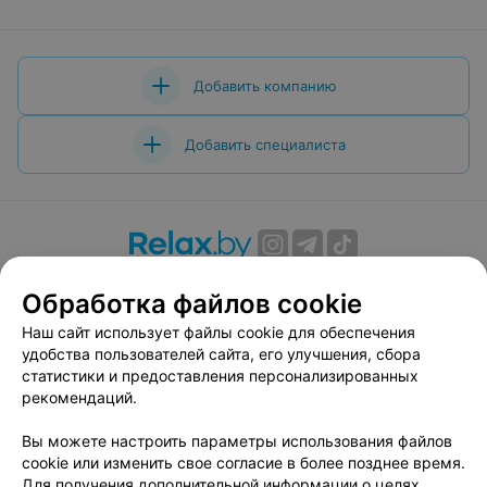
Добавить компанию
Добавить специалиста
О проекте
Новости проекта
Размещение рекламы
Обработка файлов cookie
Вакансии
Публичный договор
Способы оплаты
Наш сайт использует файлы cookie для обеспечения
Публичный договор по использованию сервиса
удобства пользователей сайта, его улучшения, сбора
«Афиша»
статистики и предоставления персонализированных
Пользовательское соглашение
рекомендаций.
Написать в поддержку
Вы можете настроить параметры использования файлов
Связаться по вопросам сотрудничества
cookie или изменить свое согласие в более позднее время.
Написать руководителю relax.by
Для получения дополнительной информации о целях,