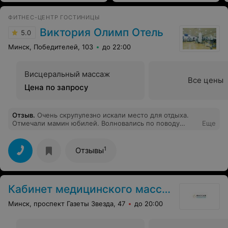
ФИТНЕС-ЦЕНТР ГОСТИНИЦЫ
Виктория Олимп Отель
5.0
Минск, Победителей, 103
до 22:00
Висцеральный массаж
Все цены
Цена по запросу
Отзыв
.
Очень скрупулезно искали место для отдыха.
Отмечали мамин юбилей. Волновались по поводу
Еще
чистоты, приветливости персонала. Как оказалось зря:
везде чисто, ни одного момента брезгливости не
было. Администраторы и горничная чуткие, каждый
1
Отзывы
запрос был удовлетворен. Просто не к чему
придраться. Обязательно буду советовать это место
друзьям и знакомым.
Кабинет медицинского массажа
Минск, проспект Газеты Звезда, 47
до 20:00