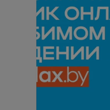
-
40
%
олговременного
 при педикюре
Все цены
11 руб.