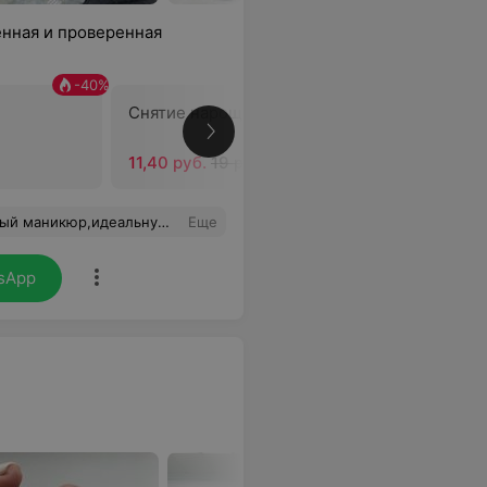
нная и проверенная
-
40
%
-
40
%
Снятие нарощеных ногтей
Снятие д
покрытия
11,40 руб.
19 руб.
6,60 руб.
Анастасия -это мой человек,мой мастер.Да-студия благодарю за уютную атмосферу и вкусный кофе!
Еще
sApp