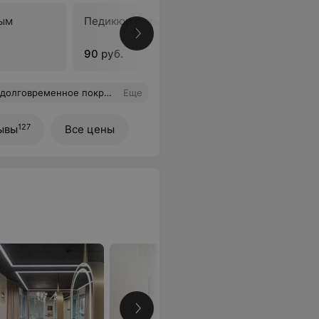
ным
Педикюр с покрытием лаком
В
90 руб.
е. Всем советую, стоящий салон.
Еще
127
ывы
Все цены