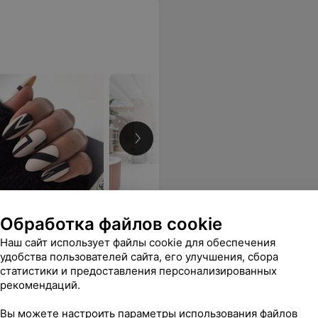
Обработка файлов cookie
ми для волос и услугами
Наш сайт использует файлы cookie для обеспечения
удобства пользователей сайта, его улучшения, сбора
статистики и предоставления персонализированных
рекомендаций.
Все цены
Вы можете настроить параметры использования файлов