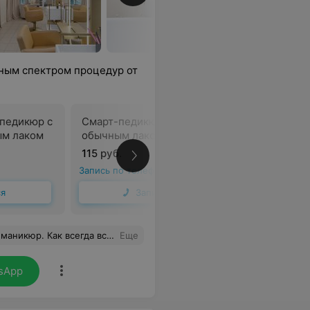
лным спектром процедур от
педикюр с
Смарт-педикюр с покрытием
ым лаком
обычным лаком
115 руб.
В
Запись по телефону
ся
Записаться
все на высшем уровне. Благодарю
Еще
sApp