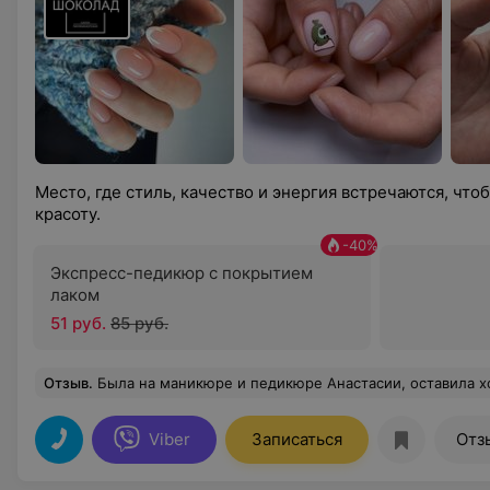
Место, где стиль, качество и энергия встречаются, чт
красоту.
-
40
%
Экспресс-педикюр с покрытием
лаком
51 руб.
85 руб.
Отзыв
.
Была на маникюре и педикюре Анастасии, оставила хорошее впечатление, очень понравилось, отличное обслуживание, при мне был открыт крафт пакет, всё объяснил мастер что инструмент обр
Viber
Записаться
Отз