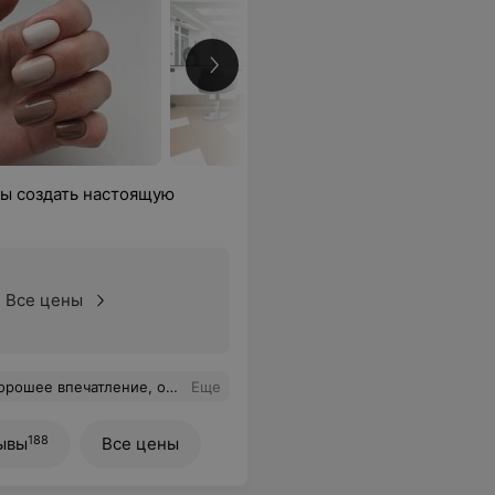
обы создать настоящую
Все цены
аботан и простерилирозав, всем советую мастера Анастасию, 100% обслуживание.
Еще
188
ывы
Все цены