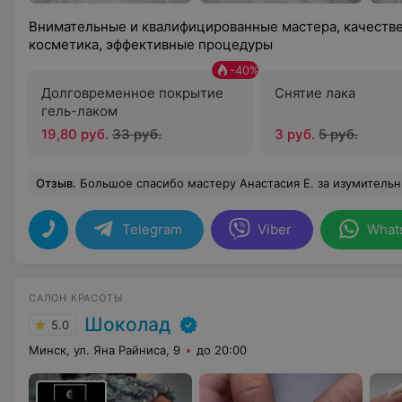
Внимательные и квалифицированные мастера, качестве
косметика, эффективные процедуры
-
40
%
Долговременное покрытие
Снятие лака
гель-лаком
19,80 руб.
33 руб.
3 руб.
5 руб.
Отзыв
.
Большое спасибо мастеру Анастасия Е. за изумительный маникюр,идеальную кутикулу.И педикюр делаю только у неё,мои ножки после процедуры мягкие и невесомые.Теперь только к ней и хожу.Все мастера хороши,девочки-пчелки стараются,но 
Telegram
Viber
What
САЛОН КРАСОТЫ
Шоколад
5.0
Минск, ул. Яна Райниса, 9
до 20:00