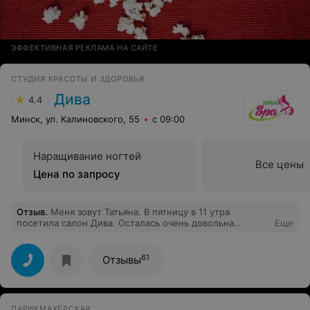
ЭФФЕКТИВНАЯ РЕКЛАМА НА САЙТЕ
СТУДИЯ КРАСОТЫ И ЗДОРОВЬЯ
Дива
4.4
Минск, ул. Калиновского, 55
с 09:00
Наращивание ногтей
Все цены
Цена по запросу
Отзыв
.
Меня зовут Татьяна. В пятницу в 11 утра
посетила салон Дива. Осталась очень довольна
Еще
массажем, после мне захотелось ещё кардинально
изменить причёску. Время у мастера оказалось
свободно, и мне сделали класную стрижку. Вначале я
61
Отзывы
этого не оценила, т.к. было непривычно на себя
смотреть. Но позже когда посмотрела в зеркало
поняла как здорово изменить свой образ. Спасибо
мастеру и девушке которая делала массаж☺
ПАРИКМАХЕРСКАЯ