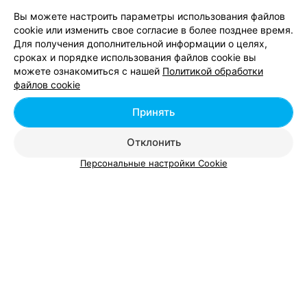
Минск, ул. Олешева, 1
с 08:00
Вы можете настроить параметры использования файлов
cookie или изменить свое согласие в более позднее время.
Для получения дополнительной информации о целях,
Маникюр аппаратный
Наращивание ногт
сроках и порядке использования файлов cookie вы
Цена по запросу
Цена по запросу
можете ознакомиться с нашей
Политикой обработки
файлов cookie
Отзыв
.
Отличный мастер. Справилась с моими
Принять
проблемными ногами. Можно сказать вернула к
Еще
жизни. Что очень важно - инструмент стерильный, как
в хирургии! Очень радует,что есть такие чистоплотные
Отклонить
мастера. Спасибо большое Наталья. Я ваш постоянный
1
Отзывы
клиент. Всем рекомендую.
Персональные настройки Cookie
Смотрите также
Аппаратный маникюр в м-р Зелёный Луг в
Минске