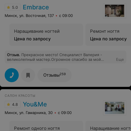
Embrace
5.0
Минск, ул. Восточная, 137
с 09:00
Наращивание ногтей
Ремонт ногтя
Цена по запросу
Цена по запросу
Отзыв
.
Прекрасное место! Специалист Валерия -
великолепный мастер.Огромное спасибо за мой
Еще
чудесный педикюр❤️
259
Отзывы
САЛОН КРАСОТЫ
You&Me
4.8
Минск, ул. Гамарника, 30
с 09:00
Ремонт одного ногтя
Наращивание ногт