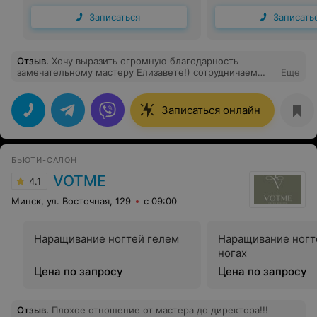
Записаться
Записать
Отзыв
.
Хочу выразить огромную благодарность
замечательному мастеру Елизавете!) сотрудничаем
Еще
несколько лет!) Мастер своего дела и замечательный
человек!) мой личный рекомендасьен!) записывайтесь
- не пожалеете)
Записаться онлайн
БЬЮТИ-САЛОН
VOTME
4.1
Минск, ул. Восточная, 129
с 09:00
Наращивание ногтей гелем
Наращивание ногт
ногах
Цена по запросу
Цена по запросу
Отзыв
.
Плохое отношение от мастера до директора!!!