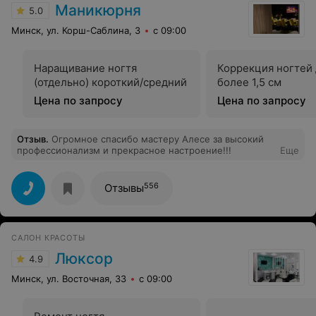
Маникюрня
5.0
Минск, ул. Корш-Саблина, 3
с 09:00
Наращивание ногтя
Коррекция ногтей
(отдельно) короткий/средний
более 1,5 см
Цена по запросу
Цена по запросу
Отзыв
.
Огромное спасибо мастеру Алесе за высокий
профессионализм и прекрасное настроение!!!
Еще
556
Отзывы
САЛОН КРАСОТЫ
Люксор
4.9
Минск, ул. Восточная, 33
с 09:00