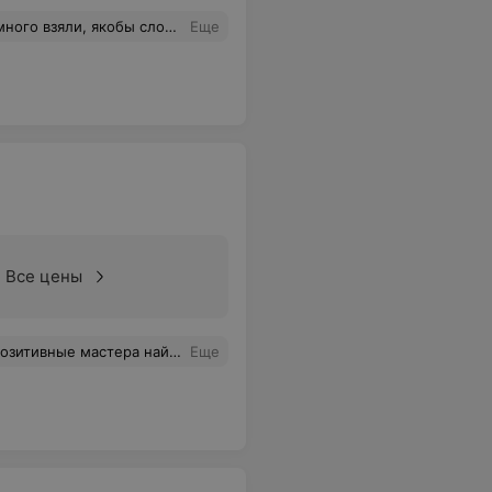
ены безнадежно! И хоть бы извинились! Ни ногой туда! Лучше на кухне подружка покрасит!
Еще
Все цены
 Вид из окна - обалденный) просто отдыхаешь душой и телом. А после процедур прям летать хочется в восторге от результата!! Девочки, спасибо вам огромное! Одним счастливым человеком стало больше!
Еще