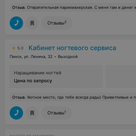
Отзыв
.
Отвратительная парикмахерская. С меня там и денег много взяли, якобы сложная покраска, а результат был, что без слез не взглянешь и без содрагания не вспомнишь! Пришлось перекрашивать и волосы были испорч
3
Отзывы
Кабинет ногтевого сервиса
5.0
Пинск, ул. Ленина, 32
Выходной
Наращивание ногтей
Цена по запросу
Отзыв
.
Уютное место, где тебе всегда рады) Приветливые и позитивные мастера найдут подход к любому человеку, предугадают желания и сделают все по высшему разряду! Практикуют работу в четыре руки!) Например маникюр и коррекцию бровей можно сделать одновременно. Для меня это находка!) Девчонки - настоящие волшебницы и мастера своего дела! От них и уходить не хочется ) А какая у них чайная карта! Без необычного угощения точно не останешься) . Место шикарное!
1
Отзывы