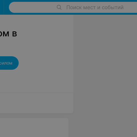
Поиск мест и событий
ом в
крилом