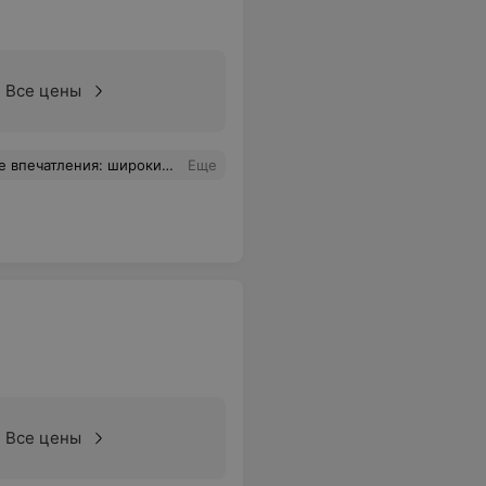
Все цены
сегда довольна результатом будь то стрижка, покраска либо маникюр! Теперь я Ваша постоянная клиентка! Спасибо мастерам!
Еще
Все цены