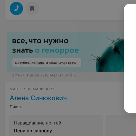
ЭФФЕКТИВНАЯ РЕКЛАМА НА САЙТЕ
МАСТЕР ПО МАНИКЮРУ
Алена Синюкович
Пинск
Наращивание ногтей
Цена по запросу