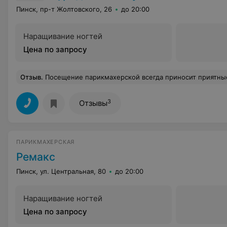
Пинск, пр-т Жолтовского, 26
до 20:00
Наращивание ногтей
Цена по запросу
Отзыв
.
Посещение парикмахерской всегда приносит приятные впечатления: широкий спектр услуг, приветливый персонал, за чашкой кофе всегда проконсультирует по любому вопросу. Очень рекомендую посещение парикмахерской для создания вашего индивидуального образа и безупречной внешности. Лично я в
3
Отзывы
ПАРИКМАХЕРСКАЯ
Ремакс
Пинск, ул. Центральная, 80
до 20:00
Наращивание ногтей
Цена по запросу