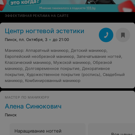
ЭФФЕКТИВНАЯ РЕКЛАМА НА САЙТЕ
Центр ногтевой эстетики
Пинск, пл. Октября, 3
до 21:00
Маникюр
:
Аппаратный маникюр
,
Детский маникюр
,
Европейский необрезной маникюр
,
Запечатывание ногтей
,
Классический маникюр
,
Мужской маникюр
,
Обрезной
маникюр
,
Долговременное покрытие
,
Декоративное
покрытие
,
Художественное покрытие (роспись)
,
Свадебный
маникюр
,
Комбинированный маникюр
МАСТЕР ПО МАНИКЮРУ
Алена Синюкович
Пинск
Наращивание ногтей
Все цены