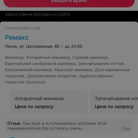
ЭФФЕКТИВНАЯ РЕКЛАМА НА САЙТЕ
ПАРИКМАХЕРСКАЯ
Ремакс
Пинск, ул. Центральная, 80
до 20:00
Маникюр
:
Аппаратный маникюр
,
Горячий маникюр
,
Европейский необрезной маникюр
,
Запечатывание ногтей
,
Классический маникюр
,
Мужской маникюр
,
Долговременное
покрытие
,
Декоративное покрытие
,
Художественное
покрытие (роспись)
Аппаратный маникюр
Запечатывание но
Цена по запросу
Цена по запросу
Отзыв
.
Сын,муж и я,пользовались услугами этой
парикмахерской.Все остались очень
Еще
довольны.Обслуживание на высоком