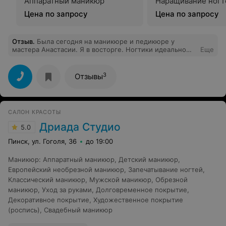
Аппаратный маникюр
Наращивание ногт
Цена по запросу
Цена по запросу
Отзыв
.
Была сегодня на маникюре и педикюре у
мастера Анастасии. Я в восторге. Ногтики идеально
Еще
обработаны и накрашены. Спасибо!
3
Отзывы
САЛОН КРАСОТЫ
Дриада Студио
5.0
Пинск, ул. Гоголя, 36
до 19:00
Маникюр
:
Аппаратный маникюр
,
Детский маникюр
,
Европейский необрезной маникюр
,
Запечатывание ногтей
,
Классический маникюр
,
Мужской маникюр
,
Обрезной
маникюр
,
Уход за руками
,
Долговременное покрытие
,
Декоративное покрытие
,
Художественное покрытие
(роспись)
,
Свадебный маникюр