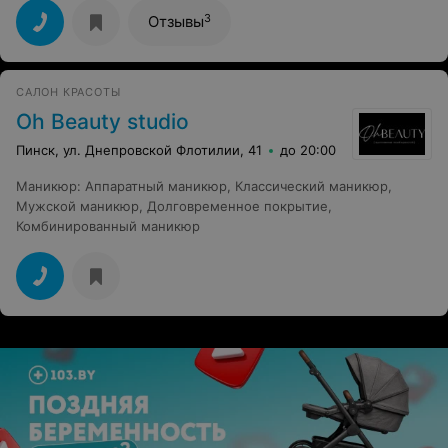
уровне.Внимательные и профессиональные
работники.Скажу больше за свою стрижку...Все
3
Отзывы
получилось как я и хотела,мастер постоянно
спрашивала мои предпочтения(к сожелению не
запомнила ее имя).Девочки,большое спасибо за ваш
труд.
САЛОН КРАСОТЫ
Oh Beauty studio
Пинск, ул. Днепровской Флотилии, 41
до 20:00
Маникюр
:
Аппаратный маникюр
,
Классический маникюр
,
Мужской маникюр
,
Долговременное покрытие
,
Комбинированный маникюр