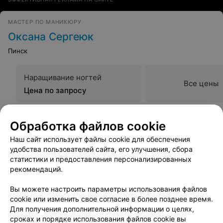
МАСТЕР ПО МАНИКЮРУ
Оксана Сергеюк
Пинск
Наращивание ногтей
Все цены
Цена по запросу
Обработка файлов cookie
Наш сайт использует файлы cookie для обеспечения
удобства пользователей сайта, его улучшения, сбора
ПАРИКМАХЕРСКАЯ
статистики и предоставления персонализированных
рекомендаций.
Шик
Пинск, ул. Кирова, 38
до 20:00
Вы можете настроить параметры использования файлов
cookie или изменить свое согласие в более позднее время.
Маникюр
:
Аппаратный маникюр
,
Европейский необрезной
Для получения дополнительной информации о целях,
маникюр
,
Запечатывание ногтей
,
Классический маникюр
,
сроках и порядке использования файлов cookie вы