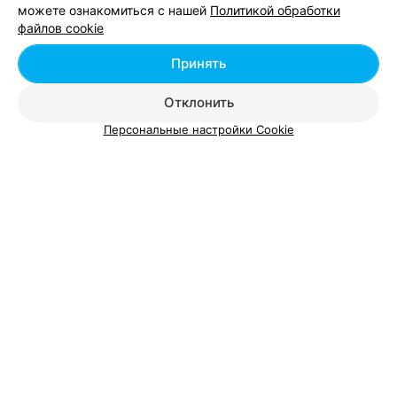
Мужской маникюр
,
Парафинотерапия
,
Долговременное
можете ознакомиться с нашей
Политикой обработки
покрытие
,
Декоративное покрытие
,
Художественное
файлов cookie
покрытие (роспись)
Принять
Аппаратный маникюр
Запечатывание но
Отклонить
Цена по запросу
Цена по запросу
Персональные настройки Cookie
Вам будет интересно
SPA маникюр в Пинске
Аппаратный маникюр в Пинске