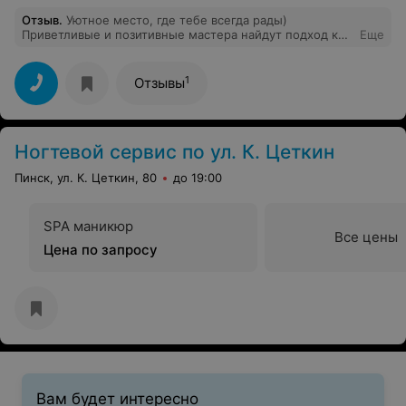
Отзыв
.
Уютное место, где тебе всегда рады)
Приветливые и позитивные мастера найдут подход к
Еще
любому человеку, предугадают желания и сделают все
по высшему разряду! Практикуют работу в четыре
руки!) Например маникюр и коррекцию бровей можно
1
Отзывы
сделать одновременно. Для меня это находка!)
Девчонки - настоящие волшебницы и мастера своего
дела! От них и уходить не хочется ) А какая у них
чайная карта! Без необычного угощения точно не
Ногтевой сервис по ул. К. Цеткин
останешься) . Место шикарное! Вид из окна -
обалденный) просто отдыхаешь душой и телом. А
Пинск, ул. К. Цеткин, 80
до 19:00
после процедур прям летать хочется в восторге от
результата!! Девочки, спасибо вам огромное! Одним
счастливым человеком стало больше!
SPA маникюр
Все цены
Цена по запросу
Вам будет интересно