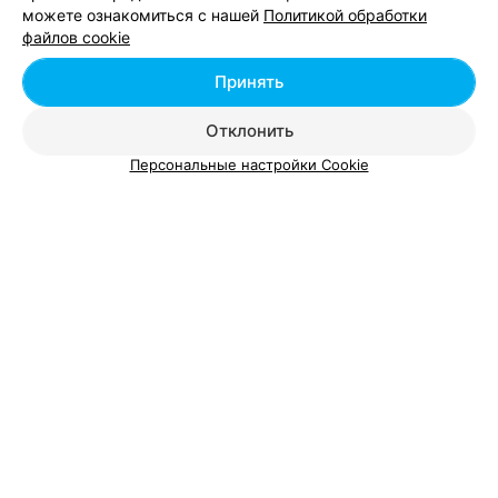
можете ознакомиться с нашей
Политикой обработки
Добавить компанию
файлов cookie
Добавить специалиста
Принять
Отклонить
Персональные настройки Cookie
О проекте
Новости проекта
Размещение рекламы
Вакансии
Публичный договор
Способы оплаты
Публичный договор по использованию сервиса
«Афиша»
Пользовательское соглашение
Написать в поддержку
Связаться по вопросам сотрудничества
Написать руководителю relax.by
Персональные настройки cookie
Обработка персональных данных