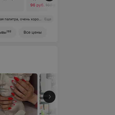
96 руб.
160 руб.
108 руб.
клиенткой. И спасибо за внимание и заботу, прекрасный персонал
Еще
188
ывы
Все цены