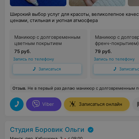
Широкий выбор услуг для красоты, великолепное каче
ценами, стильная и уютная атмосфера
Маникюр с долговременным
Маникюр с долгов
цветным покрытием
френч-покрытием)
75 руб.
79 руб.
Запись по телефону
Запись по телефону
Записаться
Записать
Отзыв
.
Не в первый раз делаю маникюр с долговременным покрытием у Екатерины. Как всегда деликатно, аккуратно и оперативно) Оче
Viber
Записаться онлайн
Студия Боровик Ольги
Минск, пер. Кабушкина, 3
с 09:00