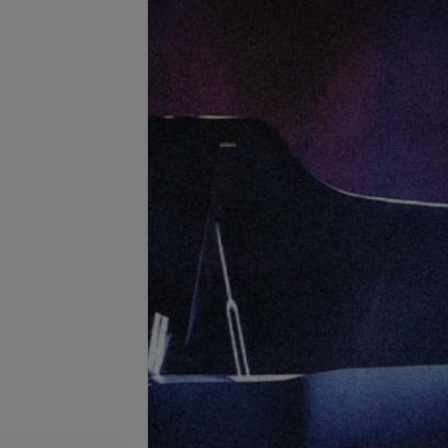
еменное покрытие
 френч
Все цены
телефону
Записаться