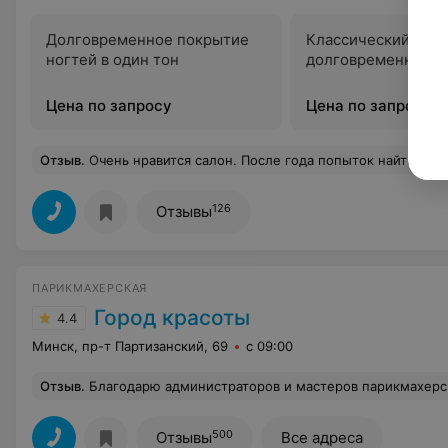
Долговременное покрытие
Классический ман
ногтей в один тон
долговременное п
Цена по запросу
Цена по запросу
Отзыв
.
Очень нравится салон. После года попыток найти что-то хорошее, пришла сюда и не хочу уходить. Персонал всегда приветлив, если что-то нужно, то помогут советом. Когда захотела покрасить волосы, не раздумывая, пошла в Облака. Тепер
126
Отзывы
ПАРИКМАХЕРСКАЯ
Город красоты
4.4
Минск, пр-т Партизанский, 69
с 09:00
Отзыв
.
Благодарю администраторов и мастеров парикмахерской Город Красоты! Срочно требовалось сложное окрашивание,а так же маникюр с гель лаком! Администраторы смогли подобрать оптимальное время для окрашивания и маникюра, а м
500
Отзывы
Все адреса