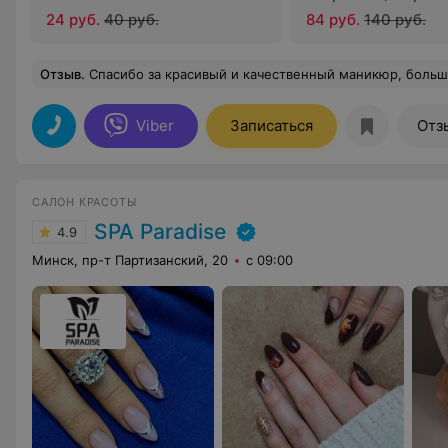
см)
24 руб.
40 руб.
84 руб.
140 руб.
Отзыв
.
Спасибо за красивый и качественный маникюр, большая палитра, очень хорошо относила, записалась снова к мастеру Анастасии, теперь буду постоянной 
Viber
Записаться
Отз
САЛОН КРАСОТЫ
SPA Paradise
4.9
Минск, пр-т Партизанский, 20
с 09:00