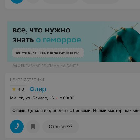
ЭФФЕКТИВНАЯ РЕКЛАМА НА САЙТЕ
ЦЕНТР ЭСТЕТИКИ
Флер
4.0
Минск, ул. Бачило, 16
с 09:00
Отзыв
.
Делала в один день с бровями. Новый мастер, как мне сказали. Маникюр на 6-7 баллов, не очень аккуратный, форма после покрытия стала похоже на лопату, хотя до покрытия такого я не заметила. Уже есть трещина на жёлтом ногте от слишком большого слоя (пара часов после маникюра). При оплате озвучили цену в 55 руб., хотя по телефону озвучивал 44, а на входе в расценкам вообще 19 + 15 или около того (отдельно маникюр и покрытие). А сайте 34-45 руб. Когда я сказала, что видела все эти цены, сумма стала как заявленная по телефону, 44 руб.
503
Отзывы