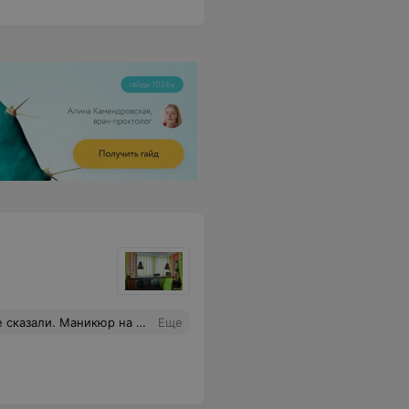
 + 2 руб. за наклейки (как раз + 2 руб. я и ждала, а не 55). Такие маневры с ценами кажутся серыми и не прозрачными. Никакое повышение цены без согласования с клиентом заранее не должны допускаться. Уточняйте цены до работ.
Еще