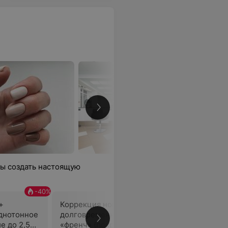
обы создать настоящую
-
40
%
-
40
%
+
Коррекция ногтей +
Коррекци
днотонное
долговременное покрытие
долговре
е до 2,5
«френч» (покрытие до 2,5 см)
«френч» (