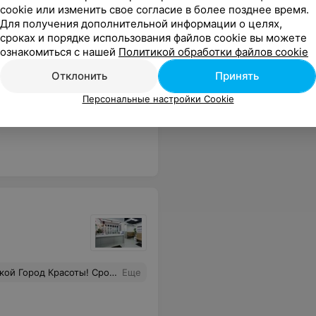
cookie или изменить свое согласие в более позднее время.
Для получения дополнительной информации о целях,
икюр +
Комбинированный маникюр
сроках и порядке использования файлов cookie вы можете
окрытие
+ снятие долговременного
В
ознакомиться с нашей
Политикой обработки файлов cookie
покрытия + долговременное
покрытие френч
Цена по запросу
Отклонить
Принять
Персональные настройки Cookie
ь хожу на маникюр, как на праздник, пришла не в настроении, ушла отдохнувшей и с шикарным маникюром!
Еще
астера в свою очередь сделали все на высшем уровне!! Очень приятные и обходительные девушки!)))
Еще