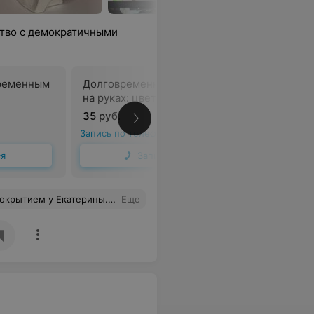
ство с демократичными
ременным
Долговременное покрытие
Долговр
на руках: цветным гелем
на руках:
35 руб.
42 руб.
Запись по телефону
Запись по 
ся
Записаться
нь внимательный к деталям мастер и приятный человек)
Еще