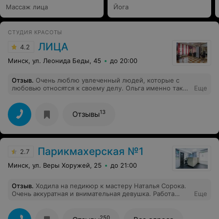
Массаж лица
Йога
СТУДИЯ КРАСОТЫ
ЛИЦА
4.2
Минск, ул. Леонида Беды, 45
до 20:00
Отзыв
.
Очень люблю увлеченный людей, которые с
любовью относятся к своему делу. Ольга именно такой
Еще
специалист!!! После ее лимфодренажных массажей
лица я в полном восторге. Огромное вам спасибо!!!
Обязательно приду еще и еще!)
13
Отзывы
Парикмахерская №1
2.7
Минск, ул. Веры Хоружей, 25
до 21:00
Отзыв
.
Ходила на педикюр к мастеру Наталья Сорока.
Очень аккуратная и внимательная девушка. Работа
Еще
мастера понравилась, приятно поразил ценник.
250