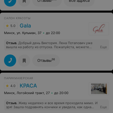
Отзывы
Все адреса
САЛОН КРАСОТЫ
Gala
5.0
Минск, ул. Кульман, 37
до 22:00
Отзыв
.
Добрый день Виктория. Лена Потапович уже
вышла на работу из отпуска. Пожалуйста, можете
Еще
записываться на обслуживание.
36
Отзывы
ПАРИКМАХЕРСКАЯ
КРАСА
4.0
Минск, Логойский тракт, 27
до 20:00
Отзыв
.
Живу недалеко и все время проходила мимо. И
зря! Зашла подравнять кончики и увидела, как одна
Еще
мастер что-то интересное делает ниткой какой-то