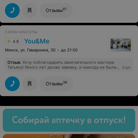
61
Отзывы
САЛОН КРАСОТЫ
You&Me
4.8
Минск, ул. Гамарника, 30
до 21:00
Отзыв
.
Хочу поблагодарить замечательного мастера
Татьяну! Много лет делаю завивку, и никогда не была
Еще
польностью удовлетворена результатом. Татьяна
единственный мастер который справился с этой
задачей на 100%! Успехов Вам и процветания! А
38
Отзывы
прическу я доверять буду только Вам!