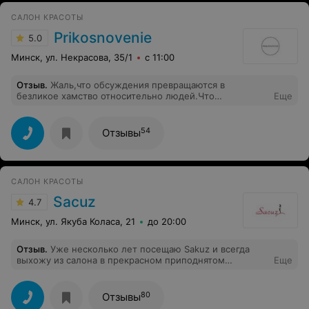
САЛОН КРАСОТЫ
Prikosnovenie
5.0
Минск, ул. Некрасова, 35/1
с 11:00
Отзыв
.
Жаль,что обсуждения превращаются в
безликое хамство относительно людей.Что
Еще
происходит?Почему человек недовольный
обслуживанием скрывается за чужими именами???
Парадокс нашего времени.......Все,то,что Вы хотите
54
Отзывы
сказать по поводу Прикосновения можно сказать лично
мне.
САЛОН КРАСОТЫ
Sacuz
4.7
Минск, ул. Якуба Коласа, 21
до 20:00
Отзыв
.
Уже несколько лет посещаю Sakuz и всегда
выхожу из салона в прекрасном приподнятом
Еще
настроении! Спасибо огромное моему любимому
мастеру Евгении прежде всего за ее высокий
профессионализм, а также за внимательность,
80
Отзывы
доброжелательность и всегда позитивный настрой!