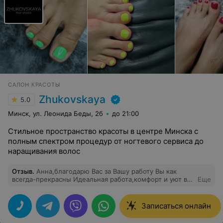
САЛОН КРАСОТЫ
Zhukovskaya
5.0
Минск, ул. Леонида Беды, 2б
до 21:00
Стильное пространство красоты в центре Минска с
полным спектром процедур от ногтевого сервиса до
наращивания волос
Отзыв
.
Анна,благодарю Вас за Вашу работу Вы как
всегда-прекрасны Идеальная работа,комфорт и уют в
Еще
общении,как никто-учтете все пожелания. Вы - мой
топ-мастер С радостью жду наших встреч
Записаться онлайн