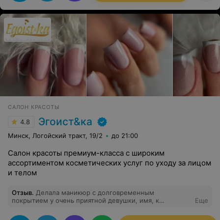
САЛОН КРАСОТЫ
Эгоист&ка
4.8
Минск, Логойский тракт, 19/2
до 21:00
Салон красоты премиум-класса с широким
ассортиментом косметических услуг по уходу за лицом
и телом
Отзыв
.
Делала маникюр с долговременным
покрытием у очень приятной девушки, имя, к
Еще
сожалению, не запомнила. Прошло 2 недели!
Маникюр весь на месте!) Жалко ногти отросли)))