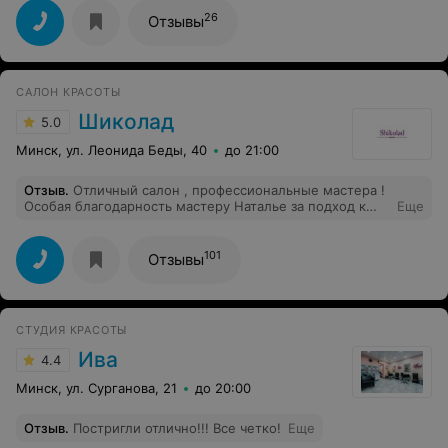
скрабирование и последующее нанесение крема,
которое на удивление заняло чуть больше времени,
26
Отзывы
чем обработка стоп.Отвратительная работа!
САЛОН КРАСОТЫ
Шиколад
5.0
Минск, ул. Леонида Беды, 40
до 21:00
Отзыв
.
Отличный салон , профессиональные мастера !
Особая благодарность мастеру Наталье за подход к
Еще
клиентам. Сделать стрижку это одно , а сделать её так
, чтобы все до малейшей детали понравилось и
хотелось обращаться ещё и рекомендовать друзьям ,
101
Отзывы
это совершенно другое . Рекомендую всем данный
салон , как минимум в части мужской стрижки и
такого профессионала как Наталья !
СТУДИЯ КРАСОТЫ
Ива
4.4
Минск, ул. Сурганова, 21
до 20:00
Отзыв
.
Постригли отлично!!! Все четко!
Еще