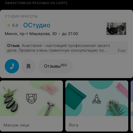
ЭФФЕКТИВНАЯ РЕКЛАМА НА САЙТЕ
СТУДИЯ КРАСОТЫ
ОСтудио
5.0
Минск, пр-т Машерова, 30
до 21:00
Отзыв
.
Анастасия - настоящий профессионал своего
дела. Провела очень грамотную консультацию по
Еще
окрашиванию волос. Предложила очень хороший
вариант. Работу проделала на самом высоком уровне.
Результат превзошёл мои ожидания. Теперь мои
393
Отзывы
волосы выглядят великолепно. От меня огромная
благодарность за профессиональную работу. Студию
красоты "ОСтудио" рекомендую.
Массаж лица
Йога