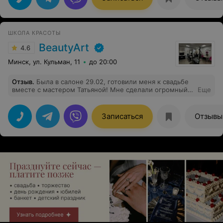
ШКОЛА КРАСОТЫ
BeautyArt
4.6
Минск, ул. Кульман, 11
до 20:00
Отзыв
.
Была в салоне 29.02, готовили меня к свадьбе
вместе с мастером Татьяной! Мне сделали огромный
Еще
подарок! Спасибо всем) буду приходить, если
пригласят) девочкам удачи во всех начинаниях))) всем
счастья))
Записаться
Отзывы