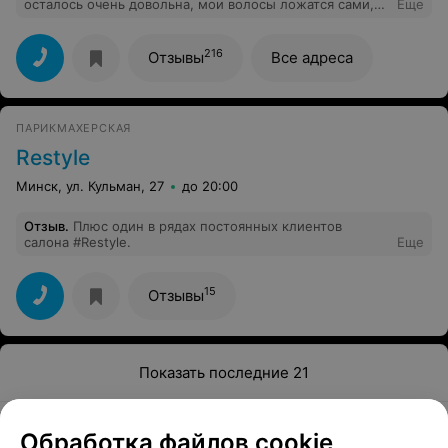
осталось очень довольна, мои волосы ложатся сами,
Еще
не приходится теперь тратить время на укладку.
216
Отзывы
Все адреса
ПАРИКМАХЕРСКАЯ
Restyle
Минск, ул. Кульман, 27
до 20:00
Отзыв
.
Плюс один в рядах постоянных клиентов
салона #Restyle.
Еще
15
Отзывы
Показать последние 21
1
2
Обработка файлов cookie