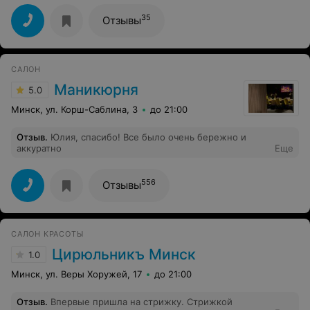
девушке . Уточнила у администратора - что это? Это
такая коррекция бровей по-восточному. Также можно
35
Отзывы
убрать и другие неприятные волосики на лице (усики,
борода, скулы). Попробовала. Эффект просто
обалденный! Мало того что не очень больно, так и на
долго хватает. И стоимость не высокая! Да, и кончики
САЛОН
постригли ровно. И девочки приятные! В общем,
советую!
Маникюрня
5.0
Минск, ул. Корш-Саблина, 3
до 21:00
Отзыв
.
Юлия, спасибо! Все было очень бережно и
аккуратно
Еще
556
Отзывы
САЛОН КРАСОТЫ
Цирюльникъ Минск
1.0
Минск, ул. Веры Хоружей, 17
до 21:00
Отзыв
.
Впервые пришла на стрижку. Стрижкой