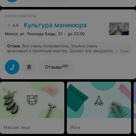
САЛОН КРАСОТЫ
Культура маникюра
4.9
Минск, ул. Леонида Беды, 31
до 22:00
Отзыв
.
Все очень понравилось. Ульяна очень
вежливый и приятный мастер. Делает все аккуратно и
Еще
быстро, а ногтики получаются очень красивыми.
Снятие покрытия вообще не ощущается. Также
присутствует большая палитра цветов на любой вкус и
485
Отзывы
цвет.
Массаж лица
Йога