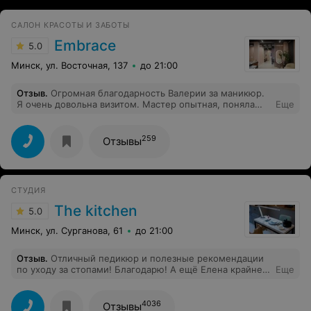
САЛОН КРАСОТЫ И ЗАБОТЫ
Embrace
5.0
Минск, ул. Восточная, 137
до 21:00
Отзыв
.
Огромная благодарность Валерии за маникюр.
Я очень довольна визитом. Мастер опытная, поняла
Еще
меня с полуслова, очень внимательная. Обязательно
приду еще.
259
Отзывы
СТУДИЯ
The kitchen
5.0
Минск, ул. Сурганова, 61
до 21:00
Отзыв
.
Отличный педикюр и полезные рекомендации
по уходу за стопами! Благодарю! А ещё Елена крайне
Еще
приятный собеседник, что является максимально
приятным дополнением к услуге.
4036
Отзывы