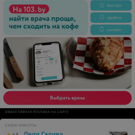
Слова «извини», сожаления или минимального стыда
за кабинку, за которую она отвечает - не было. На мое
«до свидания» - молчание. Раз уж вы и ставите
высокую планку салона красоты, то и сервис должен
быть соответствующим. Никакого хамства и, тем
более, грязного рабочего места не может быть.
Научите сотрудников, если не добросовестно
выполнять свои обязанности, то хотя бы уметь
извиниться за свои оплошности.
ЭФФЕКТИВНАЯ РЕКЛАМА НА САЙТЕ
САЛОН КРАСОТЫ
Леди Гадива
4.5