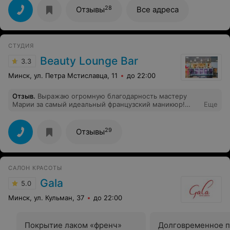
28
Отзывы
Все адреса
СТУДИЯ
Beauty Lounge Bar
3.3
Минск, ул. Петра Мстиславца, 11
до 22:00
Отзыв
.
Выражаю огромную благодарность мастеру
Марии за самый идеальный французский маникюр!
Еще
Чудесный человек и мастер с золотыми ручками!
29
Отзывы
САЛОН КРАСОТЫ
Gala
5.0
Минск, ул. Кульман, 37
до 22:00
Покрытие лаком «френч»
Долговременное 