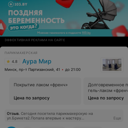
ЭФФЕКТИВНАЯ РЕКЛАМА НА САЙТЕ
ПАРИКМАХЕРСКАЯ
Аура Мир
4.8
Минск, пр-т Партизанский, 41
до 21:00
Покрытие лаком «френч»
Долговременное 
гель-лаком «френ
Цена по запросу
Цена по запросу
Отзыв
.
Сегодня посетила парикмахерскую на
ул.Брикета2.Попала впервые к мастеру
Еще
Анастасии,осталось очень довольна Анастасия
прекрасный мастер и очень приятный собеседник.