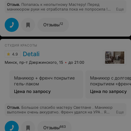
Отзыв
.
Попалась к неопытному Мастеру! Перед
маникюром руки не отработала пока не попросила !
Еще
Кутикула кровоточила на всех ногтях!
12
Отзывы
СТУДИЯ КРАСОТЫ
Detali
4.9
Минск, пр-т Дзержинского, 15
до 21:00
Маникюр + френч покрытие
Маникюр с долго
гель-лаком
покрытием «френ
Цена по запросу
Цена по запросу
Отзыв
.
Большое спасибо мастеру Светлане . Маникюр
выполнен очень аккуратно. Френч удался на УРА . Я
Еще
довольна !
663
Отзывы