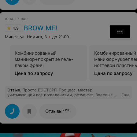
BEAUTY BAR
BROW ME!
4.9
Минск, ул. Немига, 3
до 21:00
Комбинированный
Комбинированный
маникюр+покрытие гель-
маникюр+укрепле
лаком френч
ногтевой пластин
гелем+френч пок
Цена по запросу
Цена по запросу
гель-лаком
Отзыв
.
Просто ВОСТОРГ! Процесс, мастер,
учитывающий все пожеланиями, результат. Впервые
Еще
такая классная форма получилась! До этого ходила
сюда же, видимо предыдущий мастер был не мой.
Такой аккуратный и нежный френч получился. Спасибо
2190
Отзывы