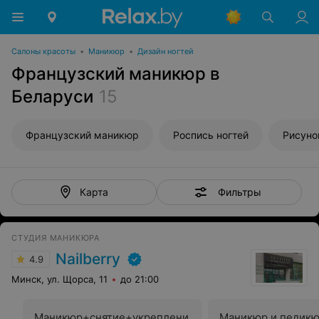
Салоны красоты
•
Маникюр
•
Дизайн ногтей
Французский маникюр в
Беларуси
15
Французский маникюр
Роспись ногтей
Рисуно
Фильтры
Карта
СТУДИЯ МАНИКЮРА
Nailberry
4.9
Минск, ул. Щорса, 11
до 21:00
Маникюр+снятие+укреплени
Маникюр и педикю