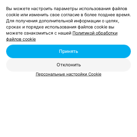
Вы можете настроить параметры использования файлов
cookie или изменить свое согласие в более позднее время.
Для получения дополнительной информации о целях,
СТУДИЯ КРАСОТЫ
сроках и порядке использования файлов cookie вы
Мастер Стиля Плюс
можете ознакомиться с нашей
Политикой обработки
Минск, ул. Слесарная, 4
до 20:00
файлов cookie
Принять
Маникюр с долговременным
Маникюр «френч»
покрытием
Отклонить
Цена по запросу
Цена по запросу
Персональные настройки Cookie
Вам будет интересно
Снятие гель-лака в Беларуси