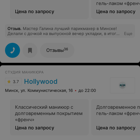
гель-лаком «френ
Цена по запросу
Цена по запросу
Отзыв
.
Мастер Галина лучший парикмахер в Минске!
Делали с дочкой на выпускной вечер укладки, в итоге
Еще
все смотрели на нас с открытыми ртами! Спасибо
Галине за ее профессионализм, жаль что переехали в
другой город и нет больше возможности
36
Отзывы
обслуживаться у этого мастера:(
СТУДИЯ МАНИКЮРА
Hollywood
3.7
Минск, ул. Коммунистическая, 16
до 22:00
Классический маникюр с
Долговременное 
долговременным покрытием
гель-лаком «френ
«френч»
Цена по запросу
Цена по запросу