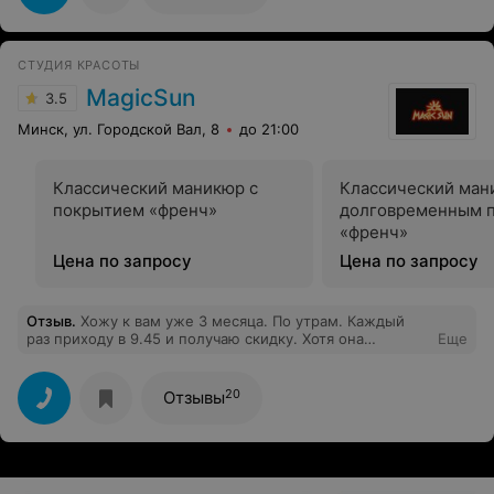
СТУДИЯ КРАСОТЫ
MagicSun
3.5
Минск, ул. Городской Вал, 8
до 21:00
Классический маникюр с
Классический ман
покрытием «френч»
долговременным 
«френч»
Цена по запросу
Цена по запросу
Отзыв
.
Хожу к вам уже 3 месяца. По утрам. Каждый
раз приходу в 9.45 и получаю скидку. Хотя она
Еще
действует с 10.00. Сегодня утром администратор
сказала, что скидки только с 10.00 - без проблем,
правило, есть правило. В вертикальной кабинке было
20
Отзывы
грязно. Когда работал солярий летали бумажки он
нескольких стикеров и комочки пыли. На мое
замечание почему так, администратор сказала «там
сегодня никого не было» . Ну значит со вчера
остались. Хорошо. И продолжила «ну мы посмотрим».