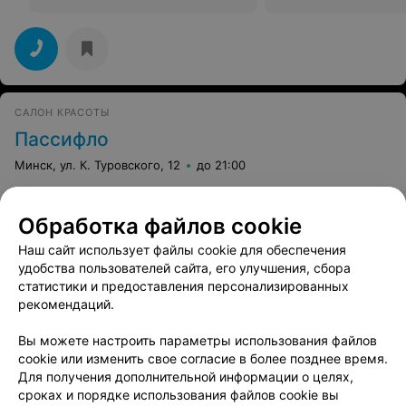
САЛОН КРАСОТЫ
Пассифло
Минск, ул. К. Туровского, 12
до 21:00
Маникюр с долговременным
Обработка файлов cookie
покрытием
Все цены
Наш сайт использует файлы cookie для обеспечения
Цена по запросу
удобства пользователей сайта, его улучшения, сбора
статистики и предоставления персонализированных
рекомендаций.
Вы можете настроить параметры использования файлов
cookie или изменить свое согласие в более позднее время.
Для получения дополнительной информации о целях,
ПАРИКМАХЕРСКАЯ
сроках и порядке использования файлов cookie вы
BeautyLauka