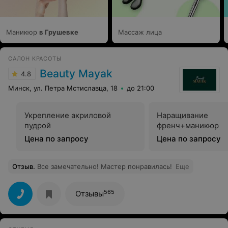
Вторая процедура - и вуаля! - можно совершенно
забыть про ранний подъем для приведения бровей в
порядок! Спасибо Катерине за отличное качество и
высокий уровень мастерства! Рекомендую всем, у кого
Маникюр
в Грушевке
Массаж лица
узкие или невыразительные брови)
САЛОН КРАСОТЫ
Beauty Mayak
4.8
Минск, ул. Петра Мстиславца, 18
до 21:00
Укрепление акриловой
Наращивание
пудрой
френч+маникюр
Цена по запросу
Цена по запросу
Отзыв
.
Все замечательно! Мастер понравилась!
Еще
565
Отзывы