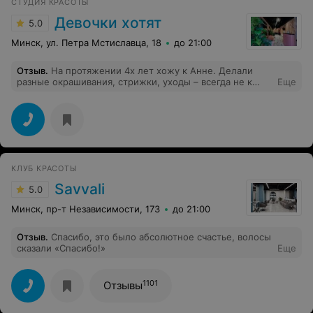
СТУДИЯ КРАСОТЫ
Девочки хотят
5.0
Минск, ул. Петра Мстиславца, 18
до 21:00
Отзыв
.
На протяжении 4х лет хожу к Анне. Делали
разные окрашивания, стрижки, уходы – всегда не к
Еще
чему придраться, Анна слышит пожелания и, кажется,
даже те мысли, которые не озвучиваются Спасибо!
КЛУБ КРАСОТЫ
Savvali
5.0
Минск, пр-т Независимости, 173
до 21:00
Отзыв
.
Спасибо, это было абсолютное счастье, волосы
сказали «Спасибо!»
Еще
1101
Отзывы