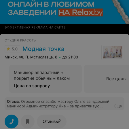
ЭФФЕКТИВНАЯ РЕКЛАМА НА САЙТЕ
СТУДИЯ КРАСОТЫ
Модная точка
5.0
Минск, ул. П. Мстиславца, 8
до 21:00
Маникюр аппаратный +
покрытие обычным лаком
Все цены
Цена по запросу
Отзыв
.
Огромное спасибо мастеру Ольге за чудесный
маникюр! Администратору Яне - за приветливую
Еще
встречу и заботу. Татьяне - за такой замечательны
салон! Выиграла бесплатный маникюр и безумно рада,
что попала в такое уютное место, куда обязательно
5
Отзывы
вернусь! P.S. Отдельное спасибо за приобретенный