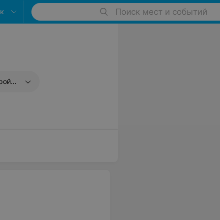
к
Поиск мест и событий
вязи