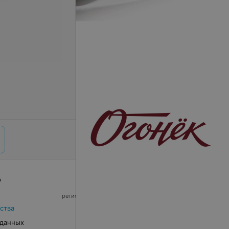
р
© 2026 ООО «Артокс Лаб», УНП 191700409,
регистрирующий орган - Минский горисполком
|
220012, Республика Беларусь, г. Минск,
ства
улица Толбухина, 2, пом. 16 | info@relax.by
 данных