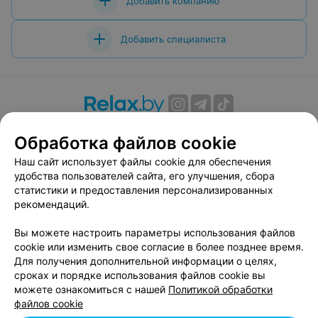
Добавить компанию
Добавить специалиста
О проекте
Новости проекта
Размещение рекламы
Обработка файлов cookie
Вакансии
Публичный договор
Способы оплаты
Наш сайт использует файлы cookie для обеспечения
Публичный договор по использованию сервиса
удобства пользователей сайта, его улучшения, сбора
«Афиша»
статистики и предоставления персонализированных
Пользовательское соглашение
рекомендаций.
Написать в поддержку
Вы можете настроить параметры использования файлов
Связаться по вопросам сотрудничества
cookie или изменить свое согласие в более позднее время.
Написать руководителю relax.by
Для получения дополнительной информации о целях,
сроках и порядке использования файлов cookie вы
Персональные настройки cookie
можете ознакомиться с нашей
Политикой обработки
Обработка персональных данных
файлов cookie