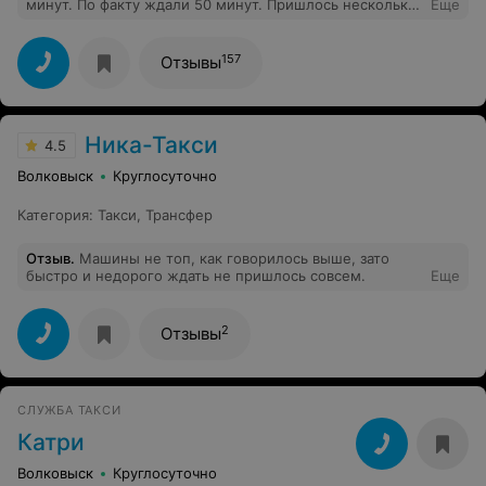
минут. По факту ждали 50 минут. Пришлось несколько
Еще
раз звонить, уточнять где пропал водитель. Ещё и
перепутали номер машины. Он приехал, звонит, а мы
ищем машину с другим номером!
157
Отзывы
Ника-Такси
4.5
Волковыск
Круглосуточно
Категория
:
Такси
,
Трансфер
Отзыв
.
Машины не топ, как говорилось выше, зато
быстро и недорого ждать не пришлось совсем.
Еще
2
Отзывы
СЛУЖБА ТАКСИ
Катри
Волковыск
Круглосуточно