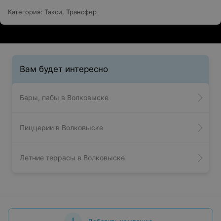
Категория
:
Такси
,
Трансфер
Вам будет интересно
Бары, пабы в Волковыске
Пиццерии в Волковыске
Летние террасы в Волковыске