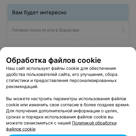
Вам будет интересно
Гигиена полости рта в Борисове
Компьютерная томография зубов в Борисове
Обработка файлов cookie
Лечение зубов и профилактика в Борисове
Наш сайт использует файлы cookie для обеспечения
удобства пользователей сайта, его улучшения, сбора
статистики и предоставления персонализированных
рекомендаций.
Лечение пульпита - цена в
Вы можете настроить параметры использования файлов
Борисове
cookie или изменить свое согласие в более позднее время.
Для получения дополнительной информации о целях,
сроках и порядке использования файлов cookie вы
Виниры
от 80 руб.
можете ознакомиться с нашей
Политикой обработки
Двухканальный пульпит, периодонтит
от 150 руб.
файлов cookie
Одноканальный пульпит, периодонтит
от 100 руб.