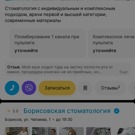
Стоматология с индивидуальным и комплексным
подходом, врачи первой и высшей категории,
современные материалы
Пломбирование 1 канала при
Комплексное лече
пульпите
пульпита
уточняйте
уточняйте
Отзыв
.
Мой муж ходил туда на чистку полости рта от
камня, процедура конечно не из приятных, но
Еще
терпимо. Результат обрадовал. Культурный персонал.
Приятная обстановка. Советуем)!
3
Записаться
Отзывы
Борисовская стоматология
3.0
Борисов, ул. Чапаева, 1
до 19:30