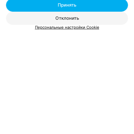
Принять
Трехканальный пульпит, периодонтит
от 200 руб.
Отклонить
Персональные настройки Cookie
Добавить компанию
Добавить специалиста
О проекте
Новости проекта
Размещение рекламы
Вакансии
Публичный договор
Способы оплаты
Публичный договор по использованию сервиса
«Афиша»
Пользовательское соглашение