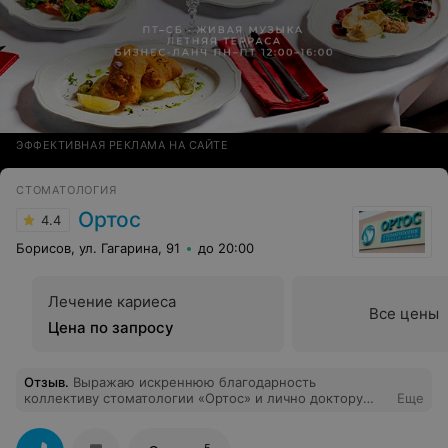
ЭФФЕКТИВНАЯ РЕКЛАМА НА САЙТЕ
СТОМАТОЛОГИЯ
Ортос
4.4
Борисов, ул. Гагарина, 91
до 20:00
Лечение кариеса
Все цены
Цена по запросу
Отзыв
.
Выражаю искреннюю благодарность
коллективу стоматологии «Ортос» и лично доктору
Еще
Мастепанову С.Н. за своевременное и
профессиональное выполнение изготовление
протезов. Желаю всем крепкого здоровья,
5