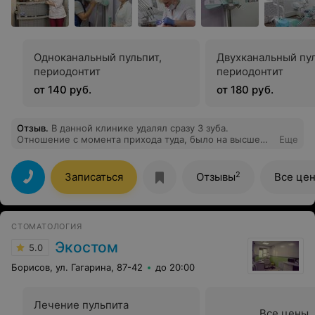
Одноканальный пульпит,
Двухканальный пул
периодонтит
периодонтит
от 140 руб.
от 180 руб.
Отзыв
.
В данной клинике удалял сразу 3 зуба.
Отношение с момента прихода туда, было на высше
Еще
уровне, от регистратора посетителей, врача в ренген
кабинете, всё объясняли доходчиво, мягко, с
уважением , такое встречается очень и очень редко в
2
Записаться
Отзывы
Все це
сегодняшнем мире. Особую благодарность и
признательность хочется выразить врачу-хирургу Б. и
его ассистентке Светлане. Просто шикарно выполнили
свою работу. Сердечное спасибо всему коллективу
CТОМАТОЛОГИЯ
этой клиники.
Экостом
5.0
Борисов, ул. Гагарина, 87-42
до 20:00
Лечение пульпита
Все цены