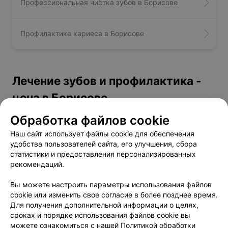
Профессиональная чистка зубов в Борисове
Профилактика кариеса в Борисове
Лечение зубов и профилактика -
цена в Борисове
Обработка файлов cookie
Двухканальный пульпит, периодонтит
от 150 руб.
Наш сайт использует файлы cookie для обеспечения
Консультация врача-стоматолога
от 10 руб.
удобства пользователей сайта, его улучшения, сбора
Консультация терапевта-стоматолога
от 9 руб.
статистики и предоставления персонализированных
Лечение кариеса с анестезией
от 65 руб.
рекомендаций.
Лечение с восстановлением на
от 100 руб.
Вы можете настроить параметры использования файлов
стекловолоконном штифте
cookie или изменить свое согласие в более позднее время.
Одноканальный пульпит, периодонтит
от 100 руб.
Для получения дополнительной информации о целях,
Профессиональная гигиена одного зуба
от 4 руб.
сроках и порядке использования файлов cookie вы
Трехканальный пульпит, периодонтит
от 200 руб.
можете ознакомиться с нашей
Политикой обработки