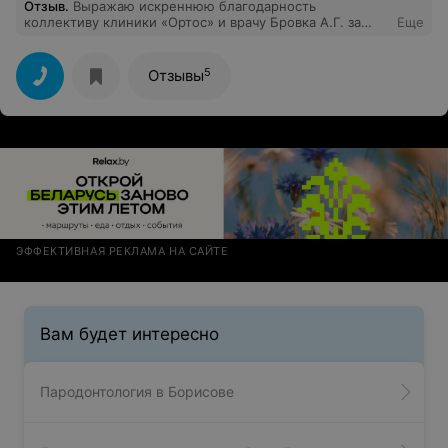
Отзыв
.
Выражаю искреннюю благодарность
коллективу клиники «Ортос» и врачу Бровка А.Г. за
Еще
высокий профессионализм, ответственность за
выполняемую работу.
5
Отзывы
ЭФФЕКТИВНАЯ РЕКЛАМА НА САЙТЕ
Вам будет интересно
Пародонтология в Борисове