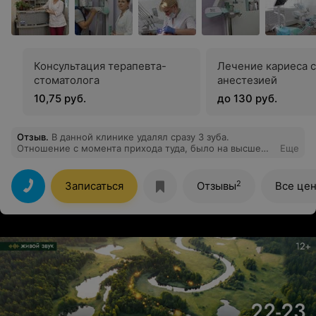
Консультация терапевта-
Лечение кариеса с
стоматолога
анестезией
10,75 руб.
до 130 руб.
Отзыв
.
В данной клинике удалял сразу 3 зуба.
Отношение с момента прихода туда, было на высше
Еще
уровне, от регистратора посетителей, врача в ренген
кабинете, всё объясняли доходчиво, мягко, с
уважением , такое встречается очень и очень редко в
2
Записаться
Отзывы
Все це
сегодняшнем мире. Особую благодарность и
признательность хочется выразить врачу-хирургу Б. и
его ассистентке Светлане. Просто шикарно выполнили
свою работу. Сердечное спасибо всему коллективу
этой клиники.