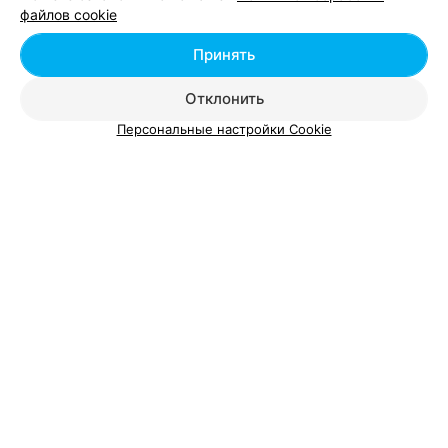
файлов cookie
Принять
Отклонить
Добавить компанию
Персональные настройки Cookie
Добавить специалиста
О проекте
Новости проекта
Размещение рекламы
Вакансии
Публичный договор
Способы оплаты
Публичный договор по использованию сервиса
«Афиша»
Пользовательское соглашение
Написать в поддержку